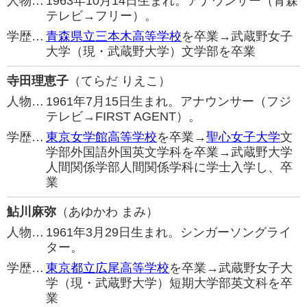
人物…
1963年10月14日生まれ。アナウンサー（青森
テレビ→フリー）。
学歴…
青森県立三本木高等学校
を卒業→武蔵野女子
大学（現・武蔵野大学）文学部を卒業
寺田理恵子
（てらだ りえこ）
人物…
1961年7月15日生まれ。アナウンサー（フジ
テレビ→FIRST AGENT）。
学歴…
東京女学館高等学校
を卒業→
聖心女子大学
文
学部外国語外国英文学科を卒業→武蔵野大学
人間関係学部人間関係学科に学士入学し、卒
業
鮎川麻弥
（あゆかわ まみ）
人物…
1961年3月29日生まれ。シンガーソングライ
ター。
学歴…
東京都立広尾高等学校
を卒業→武蔵野女子大
学（現・武蔵野大学）短期大学部英文科を卒
業