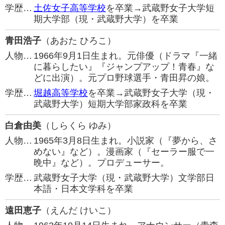
学歴…
土佐女子高等学校
を卒業→武蔵野女子大学短
期大学部（現・武蔵野大学）を卒業
青田浩子
（あおた ひろこ）
人物…
1966年9月1日生まれ。元俳優（ドラマ『一緒
に暮らしたい』『ジャンプアップ！青春』な
どに出演）。元プロ野球選手・青田昇の娘。
学歴…
堀越高等学校
を卒業→武蔵野女子大学（現・
武蔵野大学）短期大学部家政科を卒業
白倉由美
（しらくら ゆみ）
人物…
1965年3月8日生まれ。小説家（『夢から、さ
めない』など）。漫画家（『セーラー服で一
晩中』など）。プロデューサー。
学歴…
武蔵野女子大学（現・武蔵野大学）文学部日
本語・日本文学科を卒業
遠田恵子
（えんだ けいこ）