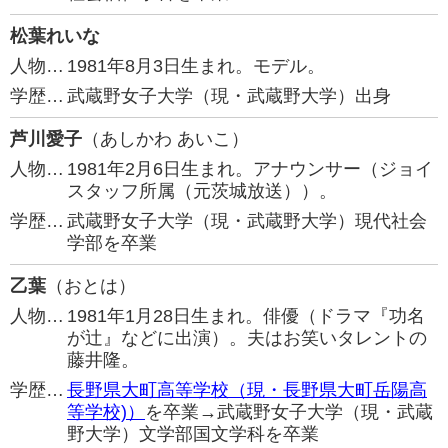
松葉れいな
人物…
1981年8月3日生まれ。モデル。
学歴…
武蔵野女子大学（現・武蔵野大学）出身
芦川愛子
（あしかわ あいこ）
人物…
1981年2月6日生まれ。アナウンサー（ジョイ
スタッフ所属（元茨城放送））。
学歴…
武蔵野女子大学（現・武蔵野大学）現代社会
学部を卒業
乙葉
（おとは）
人物…
1981年1月28日生まれ。俳優（ドラマ『功名
が辻』などに出演）。夫はお笑いタレントの
藤井隆。
学歴…
長野県大町高等学校（現・長野県大町岳陽高
等学校)）
を卒業→武蔵野女子大学（現・武蔵
野大学）文学部国文学科を卒業