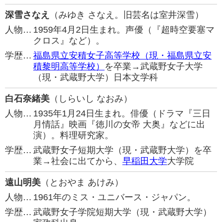
深雪さなえ
（みゆき さなえ。旧芸名は室井深雪）
人物…
1959年4月2日生まれ。声優（『超時空要塞マ
クロス』など）。
学歴…
福島県立安積女子高等学校（現・福島県立安
積黎明高等学校）
を卒業→武蔵野女子大学
（現・武蔵野大学）日本文学科
白石奈緒美
（しらいし なおみ）
人物…
1935年1月24日生まれ。俳優（ドラマ『三日
月情話』映画『徳川の女帝 大奥』などに出
演）。料理研究家。
学歴…
武蔵野女子短期大学（現・武蔵野大学）を卒
業→社会に出てから、
早稲田大学
大学院
遠山明美
（とおやま あけみ）
人物…
1961年のミス・ユニバース・ジャパン。
学歴…
武蔵野女子学院短期大学（現・武蔵野大学）