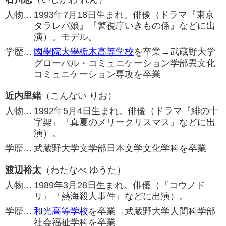
人物…
1993年7月18日生まれ。俳優（ドラマ『東京
タラレバ娘』『警視庁いきもの係』などに出
演）。モデル。
学歴…
國學院大學栃木高等学校
を卒業→武蔵野大学
グローバル・コミュニケーション学部異文化
コミュニケーション専攻を卒業
近内里緒
（こんない りお）
人物…
1992年5月4日生まれ。俳優（ドラマ『緋の十
字架』『真夏のメリークリスマス』などに出
演）。
学歴…
武蔵野大学文学部日本文学文化学科を卒業
渡辺裕太
（わたなべ ゆうた）
人物…
1989年3月28日生まれ。俳優（『コウノド
リ』『熱海殺人事件』などに出演）。
学歴…
和光高等学校
を卒業→武蔵野大学人間科学部
社会福祉学科を卒業