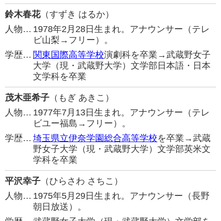
鈴木春花
（すずき はるか）
人物…
1978年2月28日生まれ。アナウンサー（テレ
ビ山梨→フリー）。
学歴…
関東国際高等学校
演劇科を卒業→武蔵野女子
大学（現・武蔵野大学）文学部日本語・日本
文学科を卒業
茂木亜希子
（もぎ あきこ）
人物…
1977年7月13日生まれ。アナウンサー（テレ
ビユー福島→フリー）。
学歴…
埼玉県立伊奈学園総合高等学校
を卒業→武蔵
野女子大学（現・武蔵野大学）文学部英米文
学科を卒業
平沢幸子
（ひらさわ さちこ）
人物…
1975年5月29日生まれ。アナウンサー（長野
朝日放送）。