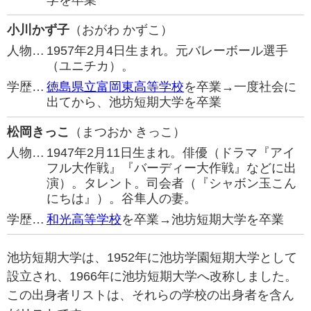
学を卒業
小川かず子
（おがわ かずこ）
人物…
1957年2月4日生まれ。元バレーボール選手
（ユニチカ）。
学歴…
徳島県立富岡東高等学校
を卒業→一度社会に
出てから、池坊短期大学を卒業
松岡きっこ
（まつおか きっこ）
人物…
1947年2月11日生まれ。俳優（ドラマ『アイ
フル大作戦』『バーディー大作戦』などに出
演）。タレント。司会者（『シャボン玉こん
にちは』）。谷隼人の妻。
学歴…
和光高等学校
を卒業→池坊短期大学を卒業
池坊短期大学は、1952年に池坊学園短期大学として
設立され、1966年に池坊短期大学へ改称しました。
この出身者リストは、それらの学校の出身者を含ん