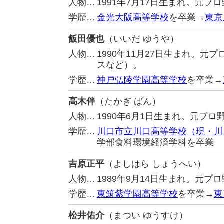
人物…
1991年7月17日生まれ。元
学歴…
金光大阪高等学校
を卒業→
東京
飯田優也
（いいだ ゆうや）
人物…
1990年11月27日生まれ。
スなど）。
学歴…
神戸弘陵学園高等学校
を卒業→
高木伴
（たかぎ ばん）
人物…
1990年6月1日生まれ。元プ
学歴…
川口市立川口高等学校（現・川
学部食料環境経済学科を卒業
吉原正平
（よしはら しょうへい）
人物…
1989年9月14日生まれ。元
学歴…
東筑紫学園高等学校
を卒業→
東
松井佑介
（まつい ゆうすけ）