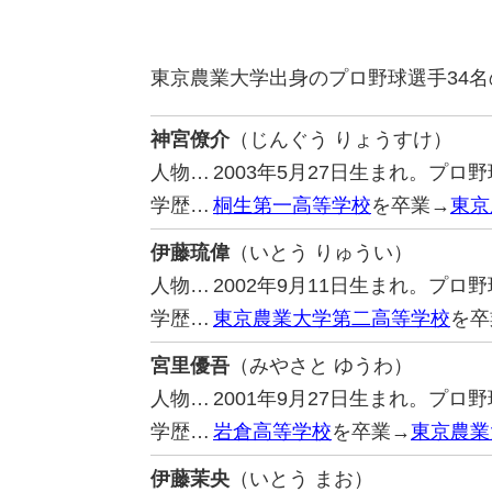
東京農業大学出身のプロ野球選手34
神宮僚介
（じんぐう りょうすけ）
人物…
2003年5月27日生まれ。プ
学歴…
桐生第一高等学校
を卒業→
東京
伊藤琉偉
（いとう りゅうい）
人物…
2002年9月11日生まれ。プ
学歴…
東京農業大学第二高等学校
を卒
宮里優吾
（みやさと ゆうわ）
人物…
2001年9月27日生まれ。プ
学歴…
岩倉高等学校
を卒業→
東京農業
伊藤茉央
（いとう まお）