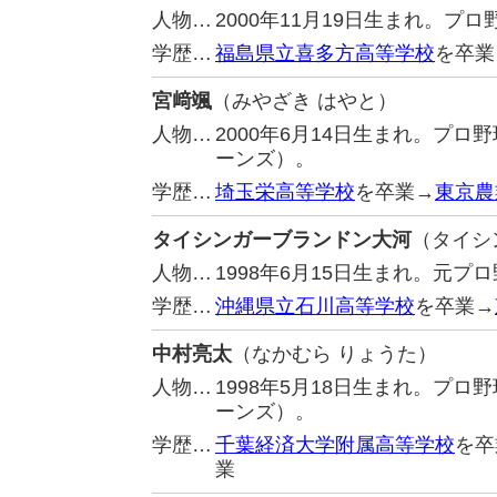
人物…
2000年11月19日生まれ。
学歴…
福島県立喜多方高等学校
を卒業
宮﨑颯
（みやざき はやと）
人物…
2000年6月14日生まれ。プ
ーンズ）。
学歴…
埼玉栄高等学校
を卒業→
東京農
タイシンガーブランドン大河
（タイシ
人物…
1998年6月15日生まれ。元
学歴…
沖縄県立石川高等学校
を卒業→
中村亮太
（なかむら りょうた）
人物…
1998年5月18日生まれ。プ
ーンズ）。
学歴…
千葉経済大学附属高等学校
を卒
業