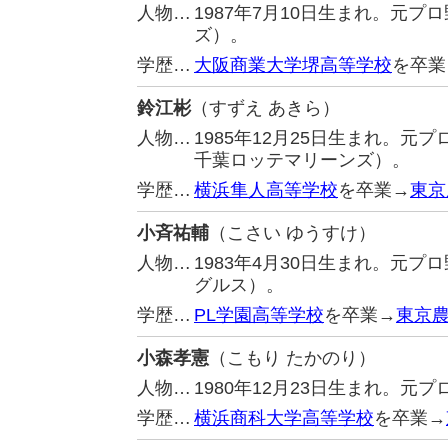
人物…
1987年7月10日生まれ。元
ズ）。
学歴…
大阪商業大学堺高等学校
を卒業
鈴江彬
（すずえ あきら）
人物…
1985年12月25日生まれ。
千葉ロッテマリーンズ）。
学歴…
横浜隼人高等学校
を卒業→
東京
小斉祐輔
（こさい ゆうすけ）
人物…
1983年4月30日生まれ。元
グルス）。
学歴…
PL学園高等学校
を卒業→
東京
小森孝憲
（こもり たかのり）
人物…
1980年12月23日生まれ。
学歴…
横浜商科大学高等学校
を卒業→