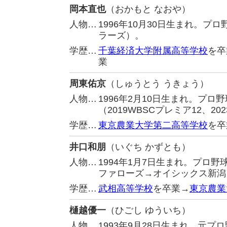
岡本直也
（おかもと なおや）
人物…
1996年10月30日生まれ。
ラーズ）。
学歴…
千葉経済大学附属高等学校
を卒
業
周東佑京
（しゅうとう うきょう）
人物…
1996年2月10日生まれ。プ
（2019WBSCプレミア12、202
学歴…
東京農業大学第二高等学校
を卒
井口和朋
（いぐち かずとも）
人物…
1994年1月7日生まれ。プロ
ファローズ→オイシックス新潟
学歴…
武相高等学校
を卒業→
東京農業
樋越優一
（ひごし ゆういち）
人物…
1993年9月28日生まれ。元