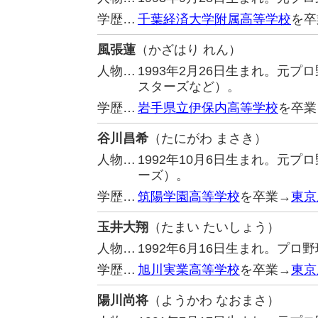
学歴…
千葉経済大学附属高等学校
を卒
風張蓮
（かざはり れん）
人物…
1993年2月26日生まれ。元
スターズなど）。
学歴…
岩手県立伊保内高等学校
を卒業
谷川昌希
（たにがわ まさき）
人物…
1992年10月6日生まれ。元
ーズ）。
学歴…
筑陽学園高等学校
を卒業→
東京
玉井大翔
（たまい たいしょう）
人物…
1992年6月16日生まれ。プ
学歴…
旭川実業高等学校
を卒業→
東京
陽川尚将
（ようかわ なおまさ）