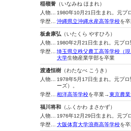
稲嶺誉
（いなみね ほまれ）
人物…
1980年10月21日生まれ。
学歴…
沖縄県立沖縄水産高等学校
を卒
板倉康弘
（いたくら やすひろ）
人物…
1980年2月21日生まれ。元
学歴…
埼玉県立秩父農工高等学校（現
大学
生物産業学部を卒業
渡邉恒樹
（わたなべ こうき）
人物…
1978年5月17日生まれ。元
ーズ）。
学歴…
相洋高等学校
を卒業→
東京農業
福川将和
（ふくかわ まさかず）
人物…
1976年12月29日生まれ。
学歴…
大阪体育大学浪商高等学校
を卒