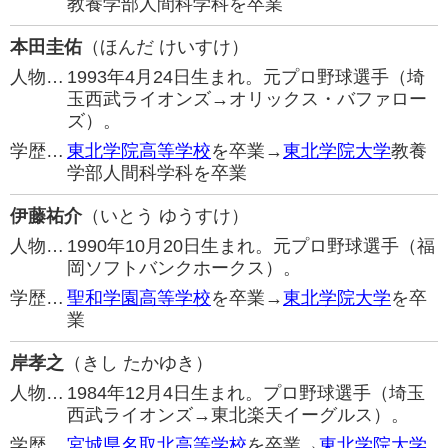
教養学部人間科学科を卒業
本田圭佑
（ほんだ けいすけ）
人物…
1993年4月24日生まれ。元プロ野球選手（埼
玉西武ライオンズ→オリックス・バファロー
ズ）。
学歴…
東北学院高等学校
を卒業→
東北学院大学
教養
学部人間科学科を卒業
伊藤祐介
（いとう ゆうすけ）
人物…
1990年10月20日生まれ。元プロ野球選手（福
岡ソフトバンクホークス）。
学歴…
聖和学園高等学校
を卒業→
東北学院大学
を卒
業
岸孝之
（きし たかゆき）
人物…
1984年12月4日生まれ。プロ野球選手（埼玉
西武ライオンズ→東北楽天イーグルス）。
学歴…
宮城県名取北高等学校
を卒業→
東北学院大学