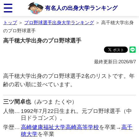
有名人の出身大学ランキング
トップ
＞
プロ野球選手出身大学ランキング
＞ 高千穂大学出身
のプロ野球選手
高千穂大学出身のプロ野球選手
最終更新日:2026/8/7
高千穂大学出身のプロ野球選手2名のリストです。年
齢の若い順に並べています。
三ツ間卓也
（みつま たくや）
人物…
1992年7月22日生まれ。元プロ野球選手（中
日ドラゴンズ）。
学歴…
高崎健康福祉大学高崎高等学校
を卒業→
高千
穂大学
を卒業