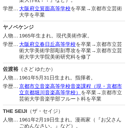
楽大作戦！！』など）。
学歴…
大阪府立箕面高等学校
を卒業→京都市立芸術
大学を卒業
ヤノベケンジ
人物…
1965年生まれ。現代美術作家。
学歴…
大阪府立春日丘高等学校
を卒業→京都市立芸
術大学美術学部彫刻専攻を卒業→京都市立芸
術大学大学院美術研究科を修了
佐渡裕
（さど ゆたか）
人物…
1961年5月31日生まれ。指揮者。
学歴…
京都市立音楽高等学校音楽課程（現・京都市
立京都堀川音楽高等学校）
を卒業→京都市立
芸術大学音楽学部フルート科を卒業
THE SEIJI
（ザ・セイジ）
人物…
1961年2月19日生まれ。漫画家（『お父さん
ごめんなさい。』など）。