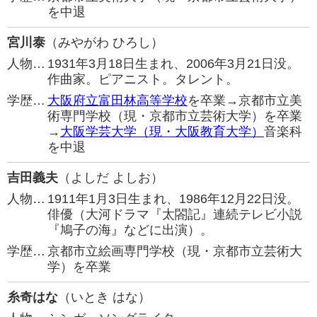
を中退
宮川泰
（みやがわ ひろし）
人物…
1931年3月18日生まれ、2006年3月21日没。
作曲家。ピアニスト。タレント。
学歴…
大阪府立富田林高等学校
を卒業→京都市立美
術専門学校（現・京都市立芸術大学）を卒業
→
大阪学芸大学（現・大阪教育大学）
音楽科
を中退
吉田義夫
（よしだ よしお）
人物…
1911年1月3日生まれ、1986年12月22日没。
俳優（大河ドラマ『太閤記』連続テレビ小説
『鳩子の海』などに出演）。
学歴…
京都市立絵画専門学校（現・京都市立芸術大
学）を卒業
糸奇はな
（いとき はな）