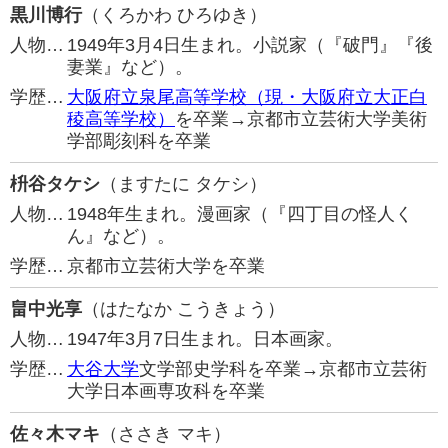
黒川博行
（くろかわ ひろゆき）
人物…
1949年3月4日生まれ。小説家（『破門』『後
妻業』など）。
学歴…
大阪府立泉尾高等学校（現・大阪府立大正白
稜高等学校）
を卒業→京都市立芸術大学美術
学部彫刻科を卒業
枡谷タケシ
（ますたに タケシ）
人物…
1948年生まれ。漫画家（『四丁目の怪人く
ん』など）。
学歴…
京都市立芸術大学を卒業
畠中光享
（はたなか こうきょう）
人物…
1947年3月7日生まれ。日本画家。
学歴…
大谷大学
文学部史学科を卒業→京都市立芸術
大学日本画専攻科を卒業
佐々木マキ
（ささき マキ）