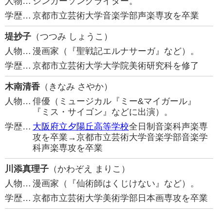
人物…
シンガーソングライター。
学歴…
京都市立芸術大学音楽学部声楽専攻を卒業
堤抄子
（つつみ しょうこ）
人物…
漫画家（『聖戦記エルナサーガ』など）。
学歴…
京都市立芸術大学大学院美術研究科を修了
木南清香
（きなみ さやか）
人物…
俳優（ミュージカル『ミー&マイガール』
『ミス・サイゴン』などに出演）。
学歴…
大阪府立夕陽丘高等学校
全日制音楽科声楽専
攻を卒業→京都市立芸術大学音楽学部音楽学
科声楽専攻を卒業
川添真理子
（かわぞえ まりこ）
人物…
漫画家（『仙術師はくじけない』など）。
学歴…
京都市立芸術大学美術学部日本画専攻を卒業