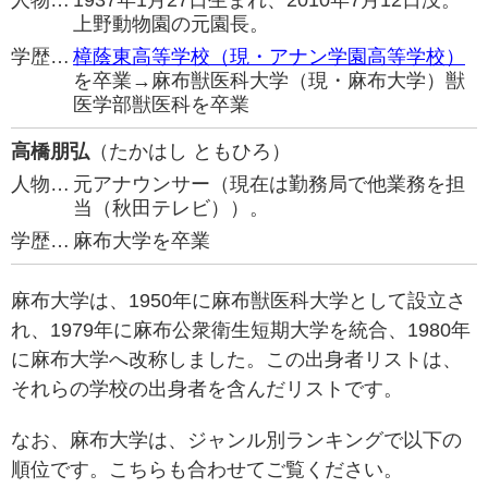
人物…
1937年1月27日生まれ、2010年7月12日没。
上野動物園の元園長。
学歴…
樟蔭東高等学校（現・アナン学園高等学校）
を卒業→麻布獣医科大学（現・麻布大学）獣
医学部獣医科を卒業
高橋朋弘
（たかはし ともひろ）
人物…
元アナウンサー（現在は勤務局で他業務を担
当（秋田テレビ））。
学歴…
麻布大学を卒業
麻布大学は、1950年に麻布獣医科大学として設立さ
れ、1979年に麻布公衆衛生短期大学を統合、1980年
に麻布大学へ改称しました。この出身者リストは、
それらの学校の出身者を含んだリストです。
なお、麻布大学は、ジャンル別ランキングで以下の
順位です。こちらも合わせてご覧ください。