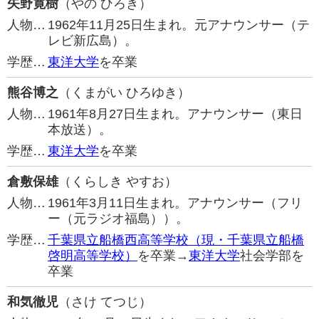
矢野寛樹
（やの ひろき）
人物…
1962年11月25日生まれ。元アナウンサー（テ
レビ新広島）。
学歴…
東洋大学
を卒業
熊谷博之
（くまがい ひろゆき）
人物…
1961年8月27日生まれ。アナウンサー（東日
本放送）。
学歴…
東洋大学
を卒業
倉敷保雄
（くらしき やすお）
人物…
1961年3月11日生まれ。アナウンサー（フリ
ー（元ラジオ福島））。
学歴…
千葉県立船橋西高等学校（現・千葉県立船橋
啓明高等学校）
を卒業→
東洋大学
社会学部を
卒業
和気徹児
（さけ てつじ）