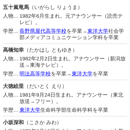
五十嵐竜馬
（いがらし りょうま）
人物…
1982年6月生まれ。元アナウンサー（読売テ
レビ）。
学歴…
長野県屋代高等学校
を卒業→
東洋大学
社会学
部メディアコミュニケーション学科を卒業
高橋知幸
（たかはし ともゆき）
人物…
1982年2月2日生まれ。アナウンサー（新潟放
送→東海テレビ）。
学歴…
明法高等学校
を卒業→
東洋大学
を卒業
大徳絵里
（だいとく えり）
人物…
1981年9月24日生まれ。アナウンサー（東北
放送→フリー）。
学歴…
東洋大学
生命科学部生命科学科を卒業
小坂深和
（こさか みわ）