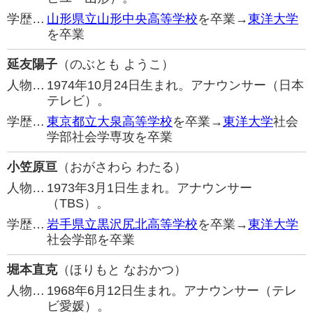
学歴…
山形県立山形中央高等学校
を卒業→
東洋大学
を卒業
延友陽子
（のぶとも ようこ）
人物…
1974年10月24日生まれ。アナウンサー（日本
テレビ）。
学歴…
東京都立大泉高等学校
を卒業→
東洋大学
社会
学部社会学専攻を卒業
小笠原亘
（おがさわら わたる）
人物…
1973年3月1日生まれ。アナウンサー
（TBS）。
学歴…
岩手県立黒沢尻北高等学校
を卒業→
東洋大学
社会学部を卒業
堀本直克
（ほりもと なおかつ）
人物…
1968年6月12日生まれ。アナウンサー（テレ
ビ愛媛）。