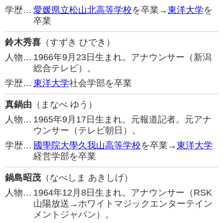
学歴…
愛媛県立松山北高等学校
を卒業→
東洋大学
を
卒業
鈴木秀喜
（すずき ひでき）
人物…
1966年9月23日生まれ。アナウンサー（新潟
総合テレビ）。
学歴…
東洋大学
社会学部を卒業
真鍋由
（まなべ ゆう）
人物…
1965年9月17日生まれ。元報道記者。元アナ
ウンサー（テレビ朝日）。
学歴…
國學院大學久我山高等学校
を卒業→
東洋大学
経営学部を卒業
鍋島昭茂
（なべしま あきしげ）
人物…
1964年12月8日生まれ。アナウンサー（RSK
山陽放送→ホワイトマジックエンターテイン
メントジャパン）。