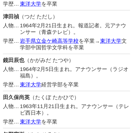
学歴…
東洋大学
を卒業
津田禎
（つだ ただし）
人物…
1964年2月21日生まれ。報道記者。元アナウ
ンサー（青森テレビ）。
学歴…
岩手県立金ケ崎高等学校
を卒業→
東洋大学
文
学部中国哲学文学科を卒業
鏡田辰也
（かがみだ たつや）
人物…
1964年2月5日生まれ。アナウンサー（ラジオ
福島）。
学歴…
東洋大学
経営学部を卒業
田久保尚英
（たくぼ たかひで）
人物…
1963年11月21日生まれ。アナウンサー（テレ
ビ西日本）。
学歴…
東洋大学
を卒業