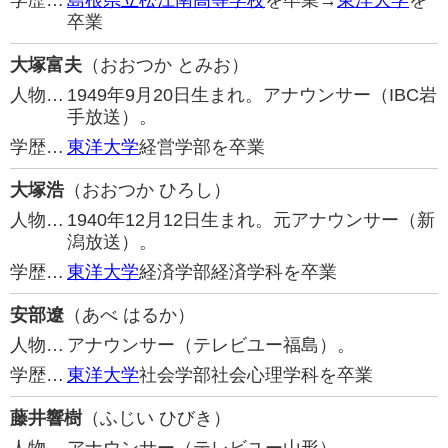
学歴…
島根県立松江南高等学校
を卒業→
東洋大学
を
卒業
大塚富夫
（おおつか とみお）
人物…
1949年9月20日生まれ。アナウンサー（IBC岩
手放送）。
学歴…
東洋大学
経営学部を卒業
大塚浩
（おおつか ひろし）
人物…
1940年12月12日生まれ。元アナウンサー（新
潟放送）。
学歴…
東洋大学
経済学部経済学科を卒業
安部遼
（あべ はるか）
人物…
アナウンサー（テレビユー福島）。
学歴…
東洋大学
社会学部社会心理学科を卒業
藤井響樹
（ふじい ひびき）