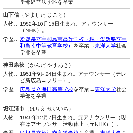
学部経営法学科を卒業
山下信
（やました まこと）
人物…
1952年10月15日生まれ。アナウンサー
（NHK）。
学歴…
愛媛県立宇和島南高等学校（現・愛媛県立宇
和島南中等教育学校）
を卒業→
東洋大学
社会
学部を卒業
神田康秋
（かんだ やすあき）
人物…
1951年9月24日生まれ。アナウンサー（テレ
ビ新広島→フリー）。
学歴…
広島県立海田高等学校
を卒業→
東洋大学
社会
学部を卒業
堀江清市
（ほりえ せいいち）
人物…
1949年12月7日生まれ。元アナウンサー（現
在はアナウンサー活動休止（元NHK））。