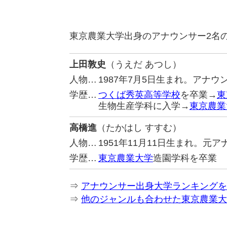
東京農業大学出身のアナウンサー2名
上田敦史
（うえだ あつし）
人物…
1987年7月5日生まれ。アナ
学歴…
つくば秀英高等学校
を卒業→
東
生物生産学科に入学→
東京農業
高橋進
（たかはし すすむ）
人物…
1951年11月11日生まれ。元
学歴…
東京農業大学
造園学科を卒業
⇒
アナウンサー出身大学ランキングを
⇒
他のジャンルも合わせた東京農業大