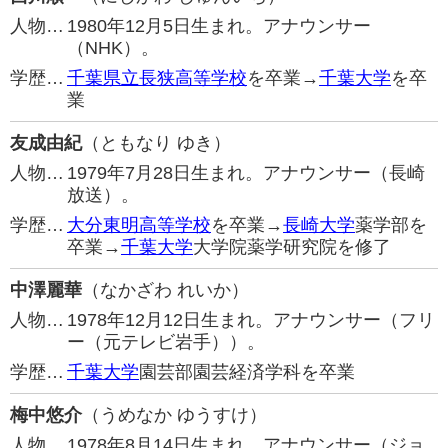
人物…
1980年12月5日生まれ。アナウンサー
（NHK）。
学歴…
千葉県立長狭高等学校
を卒業→
千葉大学
を卒
業
友成由紀
（ともなり ゆき）
人物…
1979年7月28日生まれ。アナウンサー（長崎
放送）。
学歴…
大分東明高等学校
を卒業→
長崎大学
薬学部を
卒業→
千葉大学
大学院薬学研究院を修了
中澤麗華
（なかざわ れいか）
人物…
1978年12月12日生まれ。アナウンサー（フリ
ー（元テレビ岩手））。
学歴…
千葉大学
園芸部園芸経済学科を卒業
梅中悠介
（うめなか ゆうすけ）
人物…
1978年8月14日生まれ。アナウンサー（ジョ