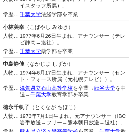
イスタッフ所属）。
学歴…
千葉大学
法経学部を卒業
小林美幸
（こばやし みゆき）
人物…
1977年6月26日生まれ。アナウンサー（テレ
ビ静岡→退社）。
学歴…
千葉大学
薬学部を卒業
中島静佳
（なかじま しずか）
人物…
1974年6月17日生まれ。アナウンサー（セン
ト・フォース所属（元札幌テレビ））。
学歴…
滋賀県立石山高等学校
を卒業→
龍谷大学
を中
退→
千葉大学
教育学部を卒業
徳永千帆子
（とくなが ちほこ）
人物…
1973年7月1日生まれ。元アナウンサー（IBC
岩手放送→フリー→熊本朝日放送→退社）。
学歴…
熊本県立済々黌高等学校
を卒業→
千葉大学
教