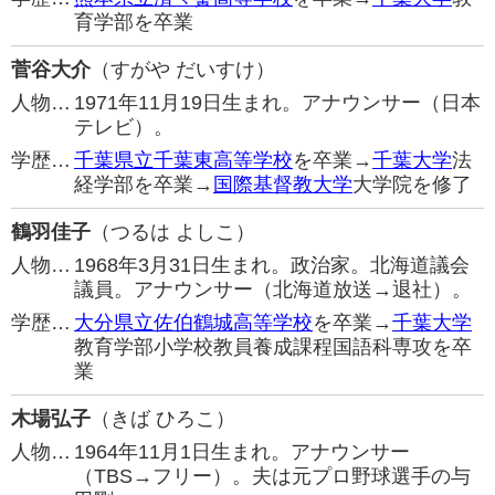
育学部を卒業
菅谷大介
（すがや だいすけ）
人物…
1971年11月19日生まれ。アナウンサー（日本
テレビ）。
学歴…
千葉県立千葉東高等学校
を卒業→
千葉大学
法
経学部を卒業→
国際基督教大学
大学院を修了
鶴羽佳子
（つるは よしこ）
人物…
1968年3月31日生まれ。政治家。北海道議会
議員。アナウンサー（北海道放送→退社）。
学歴…
大分県立佐伯鶴城高等学校
を卒業→
千葉大学
教育学部小学校教員養成課程国語科専攻を卒
業
木場弘子
（きば ひろこ）
人物…
1964年11月1日生まれ。アナウンサー
（TBS→フリー）。夫は元プロ野球選手の与