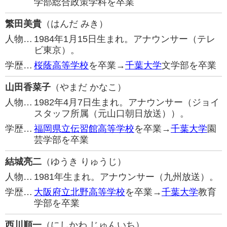
学部総合政策学科を卒業
繁田美貴
（はんだ みき）
人物…
1984年1月15日生まれ。アナウンサー（テレ
ビ東京）。
学歴…
桜蔭高等学校
を卒業→
千葉大学
文学部を卒業
山田香菜子
（やまだ かなこ）
人物…
1982年4月7日生まれ。アナウンサー（ジョイ
スタッフ所属（元山口朝日放送））。
学歴…
福岡県立伝習館高等学校
を卒業→
千葉大学
園
芸学部を卒業
結城亮二
（ゆうき りゅうじ）
人物…
1981年生まれ。アナウンサー（九州放送）。
学歴…
大阪府立北野高等学校
を卒業→
千葉大学
教育
学部を卒業
西川順一
（にしかわ じゅんいち）