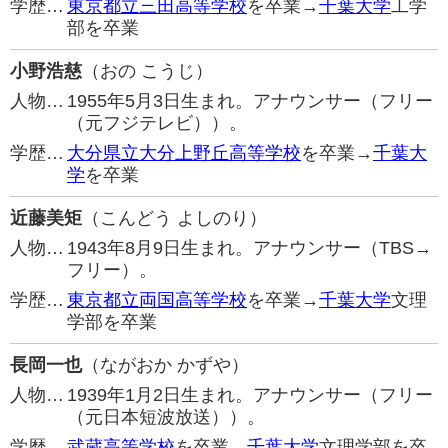
学歴…
東京都立三田高等学校
を卒業→
千葉大学
工学
部を卒業
小野浩慈
（おの こうじ）
人物…
1955年5月3日生まれ。アナウンサー（フリー
（元フジテレビ））。
学歴…
大分県立大分上野丘高等学校
を卒業→
千葉大
学
を卒業
近藤美矩
（こんどう よしのり）
人物…
1943年8月9日生まれ。アナウンサー（TBS→
フリー）。
学歴…
東京都立両国高等学校
を卒業→
千葉大学
文理
学部を卒業
長岡一也
（ながおか かずや）
人物…
1939年1月2日生まれ。アナウンサー（フリー
（元日本短波放送））。
学歴…
武蔵高等学校
を卒業→
千葉大学
文理学部を卒