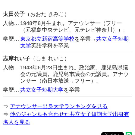
太田公子
（おおた きみこ）
人物…
1948年8月生まれ。アナウンサー（フリー
（元福島中央テレビ、元テレビ神奈川））。
学歴…
東京都立新宿高等学校
を卒業→
共立女子短期
大学
英語学科を卒業
志摩れい子
（しま れいこ）
人物…
1943年6月23日生まれ。政治家。鹿児島県議
会の元議員。鹿児島市議会の元議員。アナウ
ンサー（南日本放送→フリー）。
学歴…
共立女子短期大学
を卒業
⇒
アナウンサー出身大学ランキングを見る
⇒
他のジャンルも合わせた共立女子短期大学出身有
名人を見る