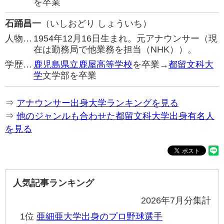
を卒業
石踊昌一
（いしおどり しょういち）
人物…
1954年12月16日生まれ。元アナウンサー（現
在は勤務局で他業務を担当（NHK））。
学歴…
鹿児島県立鹿屋高等学校
を卒業→
都留文科大
学
文学部を卒業
⇒
アナウンサー出身大学ランキングを見る
⇒
他のジャンルも合わせた都留文科大学出身有名人
を見る
人気記事ランキング
2026年7月分集計
1位
亜細亜大学出身のプロ野球選手