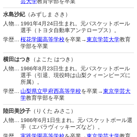
芸大学
教育学部を卒業
水島沙紀
（みずしま さき）
人物…
1991年4月24日生まれ。元バスケットボール
選手（トヨタ自動車アンテロープス）。
学歴…
桜花学園高等学校
を卒業→
東京学芸大学
教育
学部を卒業
横田はつき
（よこた はつき）
人物…
1986年8月23日生まれ。元バスケットボール
選手（引退、現役時は山梨クィーンビーズに
所属）。
学歴…
山梨県立甲府西高等学校
を卒業→
東京学芸大
学
教育学部を卒業
陸田美沙子
（りくた みさこ）
人物…
1986年6月1日生まれ。元バスケットボール選
手（エバラヴィッキーズなど）。
学歴…
実践学園高等学校
を卒業→
東京学芸大学
教育