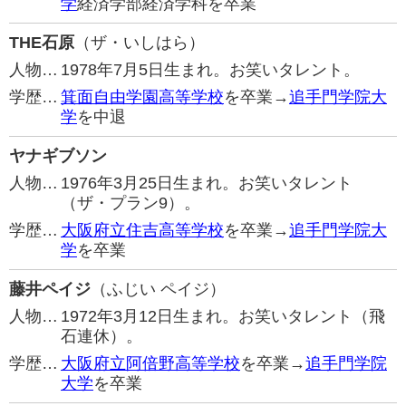
学
経済学部経済学科を卒業
THE石原
（ザ・いしはら）
人物…
1978年7月5日生まれ。お笑いタレント。
学歴…
箕面自由学園高等学校
を卒業→
追手門学院大
学
を中退
ヤナギブソン
人物…
1976年3月25日生まれ。お笑いタレント
（ザ・プラン9）。
学歴…
大阪府立住吉高等学校
を卒業→
追手門学院大
学
を卒業
藤井ペイジ
（ふじい ペイジ）
人物…
1972年3月12日生まれ。お笑いタレント（飛
石連休）。
学歴…
大阪府立阿倍野高等学校
を卒業→
追手門学院
大学
を卒業