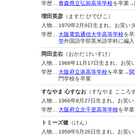
学歴…
青森県立弘前高等学校
を卒業→
増田英彦
（ますだ ひでひこ）
人物…
1970年2月9日生まれ。お笑
学歴…
大阪電気通信大学高等学校
を卒
学
外国語学部英米語学科に編入
岡田圭右
（おかだ けいすけ）
人物…
1968年11月17日生まれ。
学歴…
大阪府立港高等学校
を卒業→
関
門学校を卒業
すなやま 心すなお
（すなやま こころ
人物…
1966年8月27日生まれ。お
学歴…
大阪府立北千里高等学校
を卒業
トミーズ健
（けん）
人物…
1959年5月26日生まれ。お