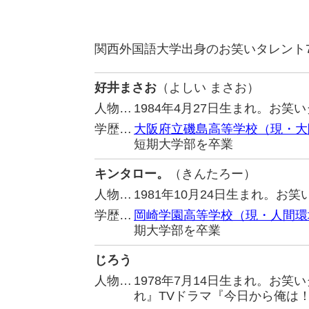
関西外国語大学出身のお笑いタレント
好井まさお
（よしい まさお）
人物…
1984年4月27日生まれ。お
学歴…
大阪府立磯島高等学校（現・大
短期大学部を卒業
キンタロー。
（きんたろー）
人物…
1981年10月24日生まれ。お
学歴…
岡崎学園高等学校（現・人間環
期大学部を卒業
じろう
人物…
1978年7月14日生まれ。お
れ』TVドラマ『今日から俺は