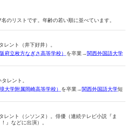
7名のリストです。年齢の若い順に並べています。
笑いタレント（井下好井）。
阪府立枚方なぎさ高等学校）
を卒業→
関西外国語大学
笑いタレント。
境大学附属岡崎高等学校）
を卒業→
関西外国語大学
短
笑いタレント（シソンヌ）。俳優（連続テレビ小説『ま
！！』などに出演）。