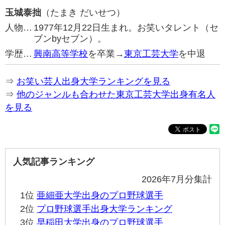
玉城泰拙
（たまき だいせつ）
人物…
1977年12月22日生まれ。お笑いタレント（セ
ブンbyセブン）。
学歴…
興南高等学校
を卒業→
東京工芸大学
を中退
⇒
お笑い芸人出身大学ランキングを見る
⇒
他のジャンルも合わせた東京工芸大学出身有名人
を見る
人気記事ランキング
2026年7月分集計
1位
亜細亜大学出身のプロ野球選手
2位
プロ野球選手出身大学ランキング
3位
早稲田大学出身のプロ野球選手