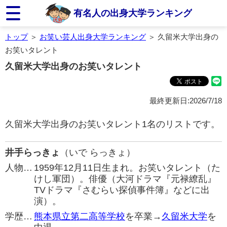
有名人の出身大学ランキング
トップ
＞
お笑い芸人出身大学ランキング
＞ 久留米大学出身の
お笑いタレント
久留米大学出身のお笑いタレント
最終更新日:2026/7/18
久留米大学出身のお笑いタレント1名のリストです。
井手らっきょ
（いで らっきょ）
人物…
1959年12月11日生まれ。お笑いタレント（た
けし軍団）。俳優（大河ドラマ『元禄繚乱』
TVドラマ『さむらい探偵事件簿』などに出
演）。
学歴…
熊本県立第二高等学校
を卒業→
久留米大学
を