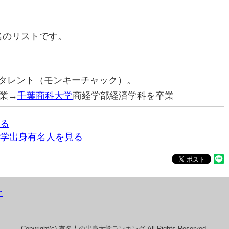
名のリストです。
笑いタレント（モンキーチャック）。
業→
千葉商科大学
商経学部経済学科を卒業
る
学出身有名人を見る
て
）
Copyright(c) 有名人の出身大学ランキング All Rights Reserved.