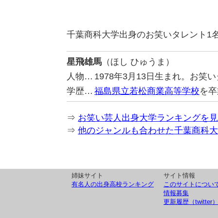
千葉商科大学出身のお笑いタレント1
星飛雄馬
（ほし ひゅうま）
人物…
1978年3月13日生まれ。お
学歴…
福島県立若松商業高等学校
を卒
⇒
お笑い芸人出身大学ランキングを見
⇒
他のジャンルも合わせた千葉商科大
姉妹サイト
サイト情報
有名人の出身高校ランキング
このサイトについ
情報募集
更新履歴（twitter