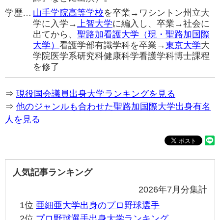
学歴…
山手学院高等学校
を卒業→ワシントン州立大
学に入学→
上智大学
に編入し、卒業→社会に
出てから、
聖路加看護大学（現・聖路加国際
大学）
看護学部有識学科を卒業→
東京大学
大
学院医学系研究科健康科学看護学科博士課程
を修了
⇒
現役国会議員出身大学ランキングを見る
⇒
他のジャンルも合わせた聖路加国際大学出身有名
人を見る
人気記事ランキング
2026年7月分集計
1位
亜細亜大学出身のプロ野球選手
2位
プロ野球選手出身大学ランキング