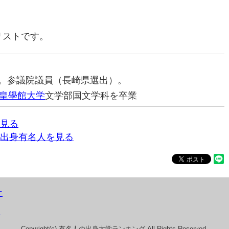
リストです。
治家。参議院議員（長崎県選出）。
皇學館大学
文学部国文学科を卒業
見る
出身有名人を見る
て
）
Copyright(c) 有名人の出身大学ランキング All Rights Reserved.