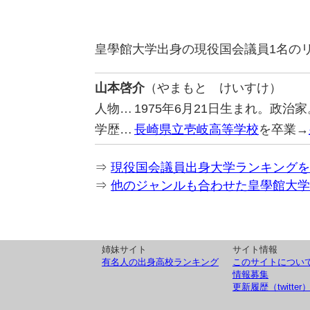
皇學館大学出身の現役国会議員1名の
山本啓介
（やまもと けいすけ）
人物…
1975年6月21日生まれ。政
学歴…
長崎県立壱岐高等学校
を卒業→
⇒
現役国会議員出身大学ランキングを
⇒
他のジャンルも合わせた皇學館大学
姉妹サイト
サイト情報
有名人の出身高校ランキング
このサイトについ
情報募集
更新履歴（twitter