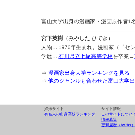
富山大学出身の漫画家・漫画原作者1
宮下英樹
（みやした ひでき）
人物…
1976年生まれ。漫画家（『セ
学歴…
石川県立七尾高等学校
を卒業→
⇒
漫画家出身大学ランキングを見る
⇒
他のジャンルも合わせた富山大学出
姉妹サイト
サイト情報
有名人の出身高校ランキング
このサイトについ
情報募集
更新履歴（twitter