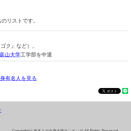
名のリストです。
ンゴク』など）。
富山大学
工学部を中退
身有名人を見る
て
）
Copyright(c) 有名人の出身大学ランキング All Rights Reserved.