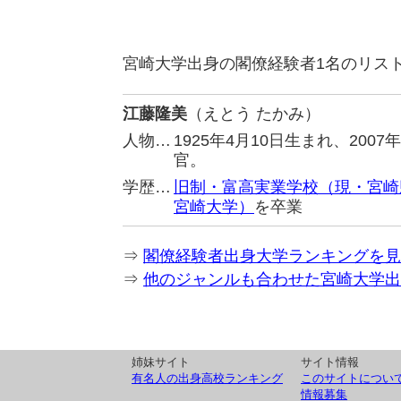
宮崎大学出身の閣僚経験者1名のリス
江藤隆美
（えとう たかみ）
人物…
1925年4月10日生まれ、20
官。
学歴…
旧制・富高実業学校（現・宮崎
宮崎大学）
を卒業
⇒
閣僚経験者出身大学ランキングを見
⇒
他のジャンルも合わせた宮崎大学出
姉妹サイト
サイト情報
有名人の出身高校ランキング
このサイトについ
情報募集