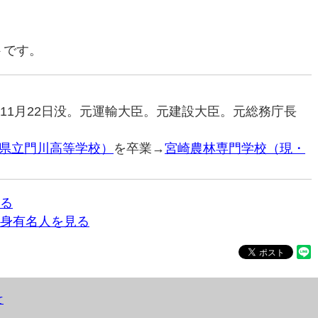
トです。
07年11月22日没。元運輸大臣。元建設大臣。元総務庁長
県立門川高等学校）
を卒業→
宮崎農林専門学校（現・
る
身有名人を見る
て