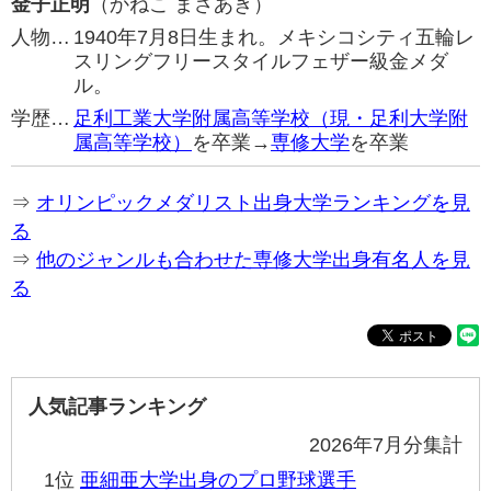
金子正明
（かねこ まさあき）
人物…
1940年7月8日生まれ。メキシコシティ五輪レ
スリングフリースタイルフェザー級金メダ
ル。
学歴…
足利工業大学附属高等学校（現・足利大学附
属高等学校）
を卒業→
専修大学
を卒業
⇒
オリンピックメダリスト出身大学ランキングを見
る
⇒
他のジャンルも合わせた専修大学出身有名人を見
る
人気記事ランキング
2026年7月分集計
1位
亜細亜大学出身のプロ野球選手