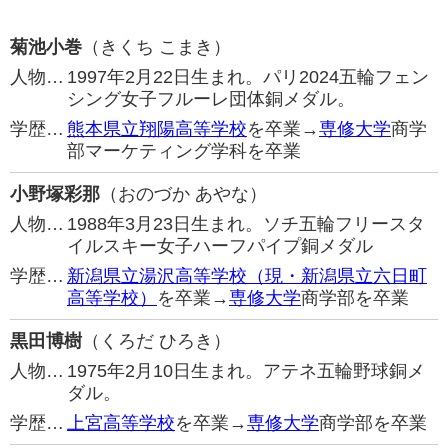
菊池小巻
（きくち こまき）
人物…
1997年2月22日生まれ。パリ2024五輪フェン
シング女子フルーレ団体銅メダル。
学歴…
熊本県立翔陽高等学校
を卒業→
専修大学
商学
部マーケティング学科を卒業
小野塚彩那
（おのづか あやな）
人物…
1988年3月23日生まれ。ソチ五輪フリースタ
イルスキー女子ハーフパイプ銅メダル
学歴…
新潟県立湯沢高等学校（現・新潟県立六日町
高等学校）
を卒業→
専修大学
商学部を卒業
黒田博樹
（くろだ ひろき）
人物…
1975年2月10日生まれ。アテネ五輪野球銅メ
ダル。
学歴…
上宮高等学校
を卒業→
専修大学
商学部を卒業