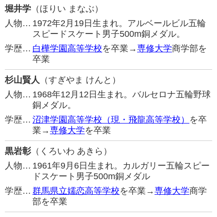
堀井学
（ほりい まなぶ）
人物…
1972年2月19日生まれ。アルベールビル五輪
スピードスケート男子500m銅メダル。
学歴…
白樺学園高等学校
を卒業→
専修大学
商学部を
卒業
杉山賢人
（すぎやま けんと）
人物…
1968年12月12日生まれ。バルセロナ五輪野球
銅メダル。
学歴…
沼津学園高等学校（現・飛龍高等学校）
を卒
業→
専修大学
を卒業
黒岩彰
（くろいわ あきら）
人物…
1961年9月6日生まれ。カルガリー五輪スピー
ドスケート男子500m銅メダル
学歴…
群馬県立嬬恋高等学校
を卒業→
専修大学
商学
部を卒業