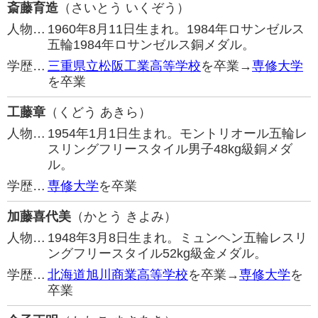
斎藤育造
（さいとう いくぞう）
人物…
1960年8月11日生まれ。1984年ロサンゼルス
五輪1984年ロサンゼルス銅メダル。
学歴…
三重県立松阪工業高等学校
を卒業→
専修大学
を卒業
工藤章
（くどう あきら）
人物…
1954年1月1日生まれ。モントリオール五輪レ
スリングフリースタイル男子48kg級銅メダ
ル。
学歴…
専修大学
を卒業
加藤喜代美
（かとう きよみ）
人物…
1948年3月8日生まれ。ミュンヘン五輪レスリ
ングフリースタイル52kg級金メダル。
学歴…
北海道旭川商業高等学校
を卒業→
専修大学
を
卒業