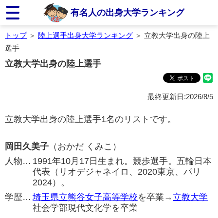
有名人の出身大学ランキング
トップ
＞
陸上選手出身大学ランキング
＞ 立教大学出身の陸上
選手
立教大学出身の陸上選手
最終更新日:2026/8/5
立教大学出身の陸上選手1名のリストです。
岡田久美子
（おかだ くみこ）
人物…
1991年10月17日生まれ。競歩選手。五輪日本
代表（リオデジャネイロ、2020東京、パリ
2024）。
学歴…
埼玉県立熊谷女子高等学校
を卒業→
立教大学
社会学部現代文化学を卒業