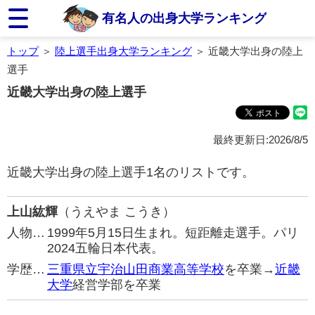
有名人の出身大学ランキング
トップ
＞
陸上選手出身大学ランキング
＞ 近畿大学出身の陸上
選手
近畿大学出身の陸上選手
最終更新日:2026/8/5
近畿大学出身の陸上選手1名のリストです。
上山紘輝
（うえやま こうき）
人物…
1999年5月15日生まれ。短距離走選手。パリ
2024五輪日本代表。
学歴…
三重県立宇治山田商業高等学校
を卒業→
近畿
大学
経営学部を卒業