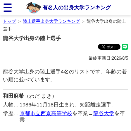
有名人の出身大学ランキング
トップ
＞
陸上選手出身大学ランキング
＞ 龍谷大学出身の陸上
選手
龍谷大学出身の陸上選手
最終更新日:2026/8/5
龍谷大学出身の陸上選手4名のリストです。年齢の若
い順に並べています。
和田麻希
（わだ まき）
人物…
1986年11月18日生まれ。短距離走選手。
学歴…
京都市立西京高等学校
を卒業→
龍谷大学
を卒
業