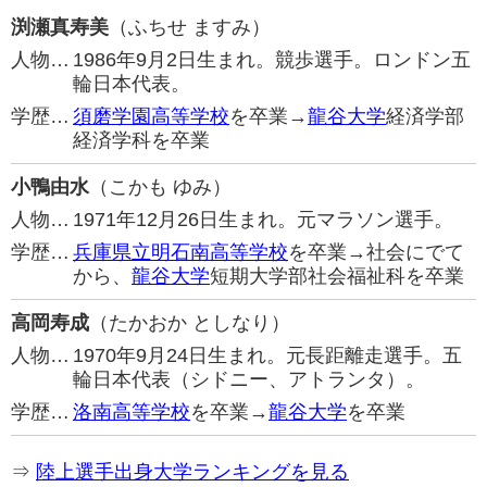
渕瀬真寿美
（ふちせ ますみ）
人物…
1986年9月2日生まれ。競歩選手。ロンドン五
輪日本代表。
学歴…
須磨学園高等学校
を卒業→
龍谷大学
経済学部
経済学科を卒業
小鴨由水
（こかも ゆみ）
人物…
1971年12月26日生まれ。元マラソン選手。
学歴…
兵庫県立明石南高等学校
を卒業→社会にでて
から、
龍谷大学
短期大学部社会福祉科を卒業
高岡寿成
（たかおか としなり）
人物…
1970年9月24日生まれ。元長距離走選手。五
輪日本代表（シドニー、アトランタ）。
学歴…
洛南高等学校
を卒業→
龍谷大学
を卒業
⇒
陸上選手出身大学ランキングを見る