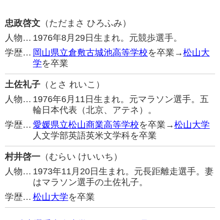
忠政啓文
（ただまさ ひろふみ）
人物…
1976年8月29日生まれ。元競歩選手。
学歴…
岡山県立倉敷古城池高等学校
を卒業→
松山大
学
を卒業
土佐礼子
（とさ れいこ）
人物…
1976年6月11日生まれ。元マラソン選手。五
輪日本代表（北京、アテネ）。
学歴…
愛媛県立松山商業高等学校
を卒業→
松山大学
人文学部英語英米文学科を卒業
村井啓一
（むらい けいいち）
人物…
1973年11月20日生まれ。元長距離走選手。妻
はマラソン選手の土佐礼子。
学歴…
松山大学
を卒業