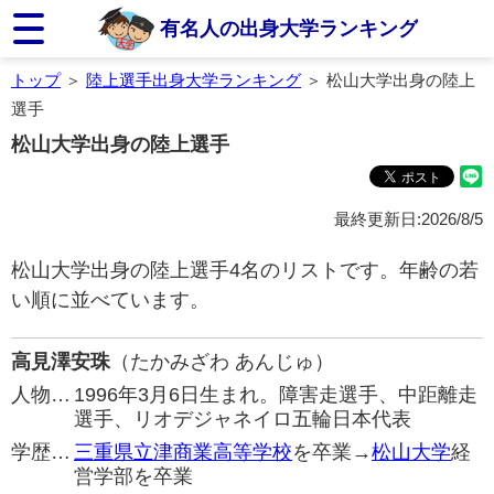
有名人の出身大学ランキング
トップ
＞
陸上選手出身大学ランキング
＞ 松山大学出身の陸上
選手
松山大学出身の陸上選手
最終更新日:2026/8/5
松山大学出身の陸上選手4名のリストです。年齢の若
い順に並べています。
高見澤安珠
（たかみざわ あんじゅ）
人物…
1996年3月6日生まれ。障害走選手、中距離走
選手、リオデジャネイロ五輪日本代表
学歴…
三重県立津商業高等学校
を卒業→
松山大学
経
営学部を卒業