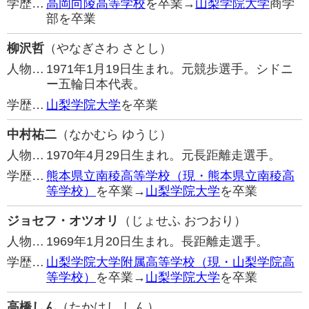
学歴…
高岡向陵高等学校
を卒業→
山梨学院大学
商学
部を卒業
柳沢哲
（やなぎさわ さとし）
人物…
1971年1月19日生まれ。元競歩選手。シドニ
ー五輪日本代表。
学歴…
山梨学院大学
を卒業
中村祐二
（なかむら ゆうじ）
人物…
1970年4月29日生まれ。元長距離走選手。
学歴…
熊本県立南稜高等学校（現・熊本県立南稜高
等学校）
を卒業→
山梨学院大学
を卒業
ジョセフ・オツオリ
（じょせふ おつおり）
人物…
1969年1月20日生まれ。長距離走選手。
学歴…
山梨学院大学附属高等学校（現・山梨学院高
等学校）
を卒業→
山梨学院大学
を卒業
高橋しん
（たかはし しん）