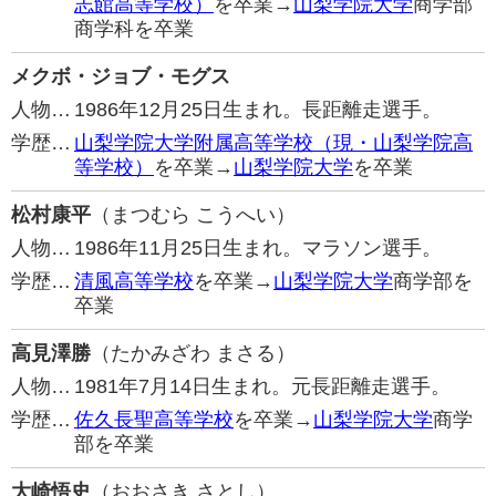
志館高等学校）
を卒業→
山梨学院大学
商学部
商学科を卒業
メクボ・ジョブ・モグス
人物…
1986年12月25日生まれ。長距離走選手。
学歴…
山梨学院大学附属高等学校（現・山梨学院高
等学校）
を卒業→
山梨学院大学
を卒業
松村康平
（まつむら こうへい）
人物…
1986年11月25日生まれ。マラソン選手。
学歴…
清風高等学校
を卒業→
山梨学院大学
商学部を
卒業
高見澤勝
（たかみざわ まさる）
人物…
1981年7月14日生まれ。元長距離走選手。
学歴…
佐久長聖高等学校
を卒業→
山梨学院大学
商学
部を卒業
大崎悟史
（おおさき さとし）