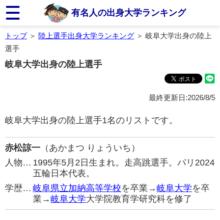
有名人の出身大学ランキング
トップ
＞
陸上選手出身大学ランキング
＞ 岐阜大学出身の陸上
選手
岐阜大学出身の陸上選手
最終更新日:2026/8/5
岐阜大学出身の陸上選手1名のリストです。
赤松諒一
（あかまつ りょういち）
人物…
1995年5月2日生まれ。走高跳選手。パリ2024
五輪日本代表。
学歴…
岐阜県立加納高等学校
を卒業→
岐阜大学
を卒
業→
岐阜大学
大学院教育学研究科を修了