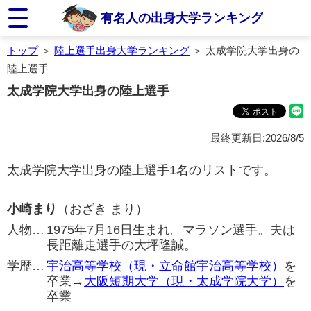
有名人の出身大学ランキング
トップ
＞
陸上選手出身大学ランキング
＞ 太成学院大学出身の
陸上選手
太成学院大学出身の陸上選手
最終更新日:2026/8/5
太成学院大学出身の陸上選手1名のリストです。
小崎まり
（おざき まり）
人物…
1975年7月16日生まれ。マラソン選手。夫は
長距離走選手の大坪隆誠。
学歴…
宇治高等学校（現・立命館宇治高等学校）
を
卒業→
大阪短期大学（現・太成学院大学）
を
卒業