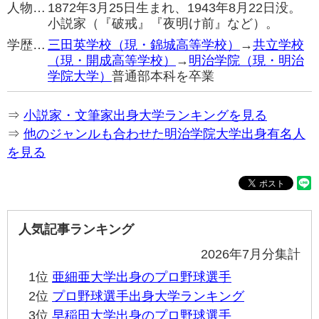
人物…
1872年3月25日生まれ、1943年8月22日没。
小説家（『破戒』『夜明け前』など）。
学歴…
三田英学校（現・錦城高等学校）
→
共立学校
（現・開成高等学校）
→
明治学院（現・明治
学院大学）
普通部本科を卒業
⇒
小説家・文筆家出身大学ランキングを見る
⇒
他のジャンルも合わせた明治学院大学出身有名人
を見る
人気記事ランキング
2026年7月分集計
1位
亜細亜大学出身のプロ野球選手
2位
プロ野球選手出身大学ランキング
3位
早稲田大学出身のプロ野球選手