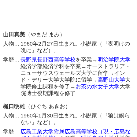
山田真美
（やまだ まみ）
人物…
1960年2月27日生まれ。小説家（『夜明けの
晩に』など）。
学歴…
長野県長野西高等学校
を卒業→
明治学院大学
経済学部経済学科を卒業→オーストラリア・
ニューサウスウェールズ大学に留学→イン
ド・デリー大学大学院に留学→
高野山大学
大
学院修士課程を修了→
お茶の水女子大学
大学
院博士後期課程を修了
樋口明雄
（ひぐち あきお）
人物…
1960年1月30日生まれ。小説家（『狼は瞑ら
ない』など）。
学歴…
広島工業大学附属広島高等学校（現・広島な