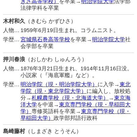
ぎさ高等学校）
を卒業→
明治学院大学
法学部
法律学科を卒業
木村和久
（きむら かずひさ）
人物…
1959年6月19日生まれ。コラムニスト。
学歴…
宮城県石巻高等学校
を卒業→
明治学院大学
社
会学部を卒業
押川春浪
（おしかわ しゅんろう）
人物…
1876年3月21日生まれ、1914年11月16日没。
小説家（『海底軍艦』など）。
学歴…
明治学院（現・明治学院大学）
に入学→
東北
学院（現・東北学院大学）
に編入し、放校処
分→
札幌農学校（現・北海道大学）
→
東京海
洋大学
を中退→
東京専門学校（現・早稲田大
学）
専修英語科を卒業→
東京専門学校（現・
早稲田大学）
政学部邦語行政科
島崎藤村
（しまざき とうそん）