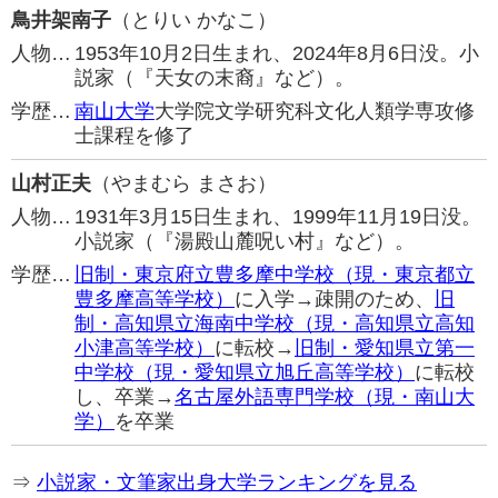
鳥井架南子
（とりい かなこ）
人物…
1953年10月2日生まれ、2024年8月6日没。小
説家（『天女の末裔』など）。
学歴…
南山大学
大学院文学研究科文化人類学専攻修
士課程を修了
山村正夫
（やまむら まさお）
人物…
1931年3月15日生まれ、1999年11月19日没。
小説家（『湯殿山麓呪い村』など）。
学歴…
旧制・東京府立豊多摩中学校（現・東京都立
豊多摩高等学校）
に入学→疎開のため、
旧
制・高知県立海南中学校（現・高知県立高知
小津高等学校）
に転校→
旧制・愛知県立第一
中学校（現・愛知県立旭丘高等学校）
に転校
し、卒業→
名古屋外語専門学校（現・南山大
学）
を卒業
⇒
小説家・文筆家出身大学ランキングを見る