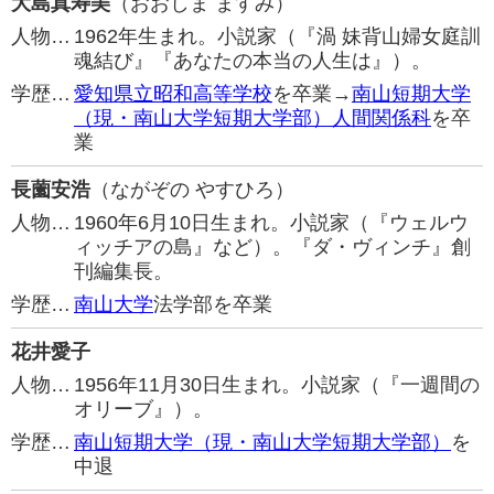
大島真寿美
（おおしま ますみ）
人物…
1962年生まれ。小説家（『渦 妹背山婦女庭訓
魂結び』『あなたの本当の人生は』）。
学歴…
愛知県立昭和高等学校
を卒業→
南山短期大学
（現・南山大学短期大学部）人間関係科
を卒
業
長薗安浩
（ながぞの やすひろ）
人物…
1960年6月10日生まれ。小説家（『ウェルウ
ィッチアの島』など）。『ダ・ヴィンチ』創
刊編集長。
学歴…
南山大学
法学部を卒業
花井愛子
人物…
1956年11月30日生まれ。小説家（『一週間の
オリーブ』）。
学歴…
南山短期大学（現・南山大学短期大学部）
を
中退