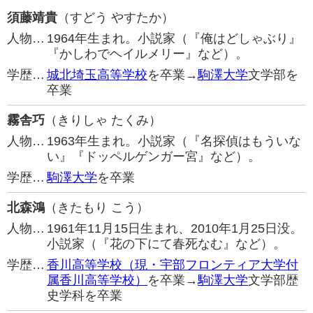
須藤靖貴
（すどう やすたか）
人物…
1964年生まれ。小説家（『俺はどしゃぶり』
『かしわでヘイルメリー』など）。
学歴…
城北埼玉高等学校
を卒業→
駒澤大学
文学部を
卒業
霧舎巧
（きりしゃ たくみ）
人物…
1963年生まれ。小説家（『名探偵はもういな
い』『ドッペルゲンガー宮』など）。
学歴…
駒澤大学
を卒業
北森鴻
（きたもり こう）
人物…
1961年11月15日生まれ、2010年1月25日没。
小説家（『花の下にて春死なむ』など）。
学歴…
香川高等学校（現・宇部フロンティア大学付
属香川高等学校）
を卒業→
駒澤大学
文学部歴
史学科を卒業