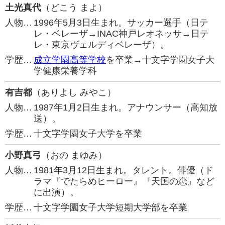
土光真代
（どこう まよ）
人物…
1996年5月3日生まれ。サッカー選手（日テ
レ・ベレーザ→INAC神戸レオネッサ→日テ
レ・東京ヴェルディベレーザ）。
学歴…
成立学園高等学校
を卒業→十文字学園女子大
学健康栄養学科
有吉都
（ありよし みやこ）
人物…
1987年1月2日生まれ。アナウンサー（高知放
送）。
学歴…
十文字学園女子大学を卒業
小野真弓
（おの まゆみ）
人物…
1981年3月12日生まれ。タレント。俳優（ド
ラマ『でたらめヒーロー』『天国の恋』など
に出演）。
学歴…
十文字学園女子大学短期大学部を卒業