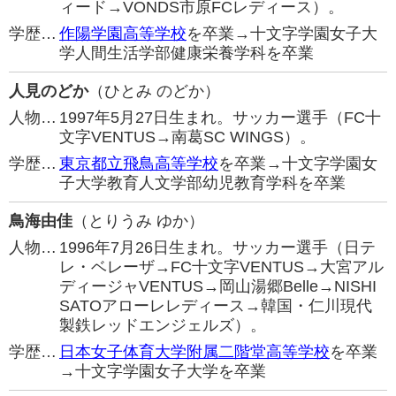
ィード→VONDS市原FCレディース）。
学歴…
作陽学園高等学校
を卒業→十文字学園女子大
学人間生活学部健康栄養学科を卒業
人見のどか
（ひとみ のどか）
人物…
1997年5月27日生まれ。サッカー選手（FC十
文字VENTUS→南葛SC WINGS）。
学歴…
東京都立飛鳥高等学校
を卒業→十文字学園女
子大学教育人文学部幼児教育学科を卒業
鳥海由佳
（とりうみ ゆか）
人物…
1996年7月26日生まれ。サッカー選手（日テ
レ・ベレーザ→FC十文字VENTUS→大宮アル
ディージャVENTUS→岡山湯郷Belle→NISHI
SATOアローレレディース→韓国・仁川現代
製鉄レッドエンジェルズ）。
学歴…
日本女子体育大学附属二階堂高等学校
を卒業
→十文字学園女子大学を卒業