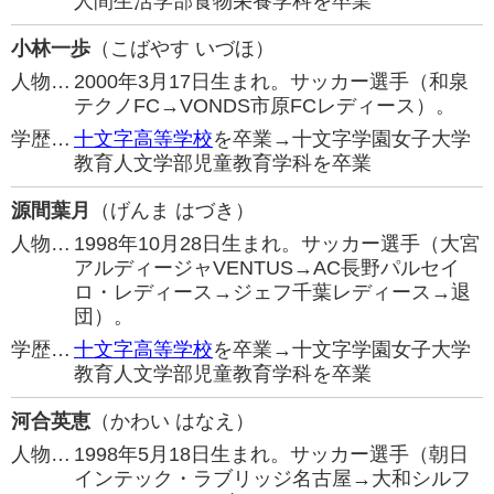
人間生活学部食物栄養学科を卒業
小林一歩
（こばやす いづほ）
人物…
2000年3月17日生まれ。サッカー選手（和泉
テクノFC→VONDS市原FCレディース）。
学歴…
十文字高等学校
を卒業→十文字学園女子大学
教育人文学部児童教育学科を卒業
源間葉月
（げんま はづき）
人物…
1998年10月28日生まれ。サッカー選手（大宮
アルディージャVENTUS→AC長野パルセイ
ロ・レディース→ジェフ千葉レディース→退
団）。
学歴…
十文字高等学校
を卒業→十文字学園女子大学
教育人文学部児童教育学科を卒業
河合英恵
（かわい はなえ）
人物…
1998年5月18日生まれ。サッカー選手（朝日
インテック・ラブリッジ名古屋→大和シルフ