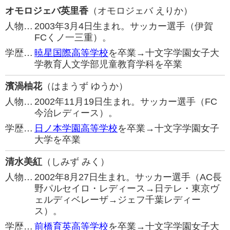
オモロジェバ英里香
（オモロジェバ えりか）
人物…
2003年3月4日生まれ。サッカー選手（伊賀
FCくノ一三重）。
学歴…
暁星国際高等学校
を卒業→十文字学園女子大
学教育人文学部児童教育学科を卒業
濱渦柚花
（はまうず ゆうか）
人物…
2002年11月19日生まれ。サッカー選手（FC
今治レディース）。
学歴…
日ノ本学園高等学校
を卒業→十文字学園女子
大学を卒業
清水美紅
（しみず みく）
人物…
2002年8月27日生まれ。サッカー選手（AC長
野パルセイロ・レディース→日テレ・東京ヴ
ェルディベレーザ→ジェフ千葉レディー
ス）。
学歴…
前橋育英高等学校
を卒業→十文字学園女子大