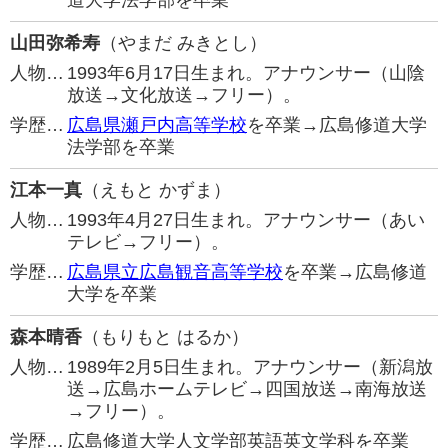
道大学法学部を卒業
山田弥希寿
（やまだ みきとし）
人物…
1993年6月17日生まれ。アナウンサー（山陰
放送→文化放送→フリー）。
学歴…
広島県瀬戸内高等学校
を卒業→広島修道大学
法学部を卒業
江本一真
（えもと かずま）
人物…
1993年4月27日生まれ。アナウンサー（あい
テレビ→フリー）。
学歴…
広島県立広島観音高等学校
を卒業→広島修道
大学を卒業
森本晴香
（もりもと はるか）
人物…
1989年2月5日生まれ。アナウンサー（新潟放
送→広島ホームテレビ→四国放送→南海放送
→フリー）。
学歴…
広島修道大学人文学部英語英文学科を卒業