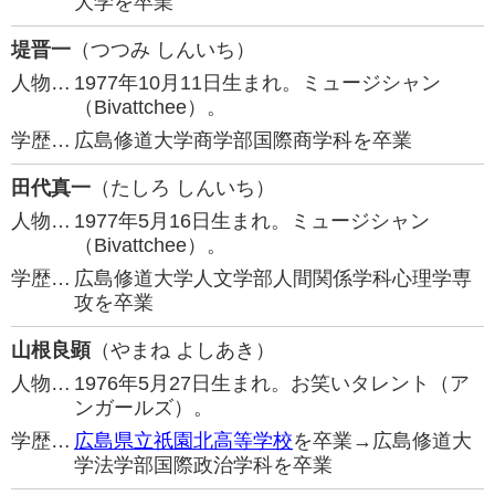
大学を卒業
堤晋一
（つつみ しんいち）
人物…
1977年10月11日生まれ。ミュージシャン
（Bivattchee）。
学歴…
広島修道大学商学部国際商学科を卒業
田代真一
（たしろ しんいち）
人物…
1977年5月16日生まれ。ミュージシャン
（Bivattchee）。
学歴…
広島修道大学人文学部人間関係学科心理学専
攻を卒業
山根良顕
（やまね よしあき）
人物…
1976年5月27日生まれ。お笑いタレント（ア
ンガールズ）。
学歴…
広島県立祇園北高等学校
を卒業→広島修道大
学法学部国際政治学科を卒業