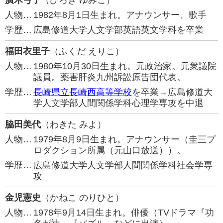
廣木弓子
（ひろき ゆみこ）
人物…
1982年8月1日生まれ。アナウンサー、歌手
学歴…
広島修道大学人文学部英語英文学科を卒業
福田衣里子
（ふくだ えりこ）
人物…
1980年10月30日生まれ。元政治家。元衆議院
議員。薬害肝炎九州訴訟原告団代表。
学歴…
長崎県立長崎西高等学校
を卒業→広島修道大
学人文学部人間関係学科心理学専攻を中退
脇田美代
（わきた みよ）
人物…
1979年8月9日生まれ。アナウンサー（圭三プ
ロダクション所属（元山口放送））。
学歴…
広島修道大学人文学部人間関係学科社会学専
攻
金児憲史
（かねこ のりひと）
人物…
1978年9月14日生まれ。俳優（TVドラマ『功