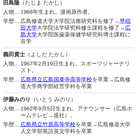
田島隆
（たじま たかし）
人物…
1968年生まれ。漫画原作者。
学歴…
広島修道大学大学院法務研究科を修了→
早稲
田大学
大学院法学研究科修士課程を修了→
広
島大学
大学院医歯薬保健学研究科博士課程に
在学
義田貴士
（よしだ たかし）
人物…
1967年2月19日生まれ。スポーツジャーナリ
スト。
学歴…
広島県立広島国泰寺高等学校
を卒業→広島修
道大学商学部経営学科を卒業
伊藤みのり
（いとう みのり）
人物…
1962年9月5日生まれ。アナウンサー（広島ホ
ームテレビ→退社）。
学歴…
広島県立竹原高等学校
を卒業→広島修道大学
人文学部英語英文学科を卒業