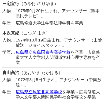
三宅宣行
（みやけ のりゆき）
人物…
1975年9月20日生まれ。アナウンサー（熊本
県民テレビ）。
学歴…
広島修道大学法学部法律学科を卒業
木次真紀
（こつぎ まき）
人物…
1974年10月19日生まれ。アナウンサー（山陰
放送→ジョイスタッフ）。
学歴…
広島県立広島国泰寺高等学校
を卒業→広島修
道大学人文学部人間関係学科心理学専攻を卒
業
青山高治
（あおやま たかはる）
人物…
1972年3月5日生まれ。アナウンサー（中国放
送）。
学歴…
広島県立尾道北高等学校
を卒業→広島修道大
学人文学部人間関係学科社会学専攻を卒業