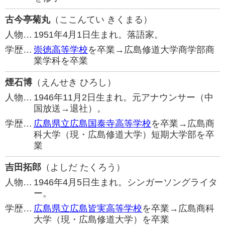
古今亭菊丸
（ここんてい きくまる）
人物…
1951年4月1日生まれ。落語家。
学歴…
崇徳高等学校
を卒業→広島修道大学商学部商
業学科を卒業
煙石博
（えんせき ひろし）
人物…
1946年11月2日生まれ。元アナウンサー（中
国放送→退社）。
学歴…
広島県立広島国泰寺高等学校
を卒業→広島商
科大学（現・広島修道大学）短期大学部を卒
業
吉田拓郎
（よしだ たくろう）
人物…
1946年4月5日生まれ。シンガーソングライタ
ー。
学歴…
広島県立広島皆実高等学校
を卒業→広島商科
大学（現・広島修道大学）を卒業