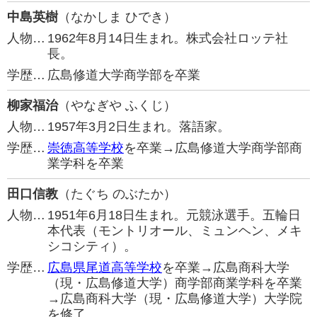
中島英樹
（なかしま ひでき）
人物…
1962年8月14日生まれ。株式会社ロッテ社
長。
学歴…
広島修道大学商学部を卒業
柳家福治
（やなぎや ふくじ）
人物…
1957年3月2日生まれ。落語家。
学歴…
崇徳高等学校
を卒業→広島修道大学商学部商
業学科を卒業
田口信教
（たぐち のぶたか）
人物…
1951年6月18日生まれ。元競泳選手。五輪日
本代表（モントリオール、ミュンヘン、メキ
シコシティ）。
学歴…
広島県尾道高等学校
を卒業→広島商科大学
（現・広島修道大学）商学部商業学科を卒業
→広島商科大学（現・広島修道大学）大学院
を修了