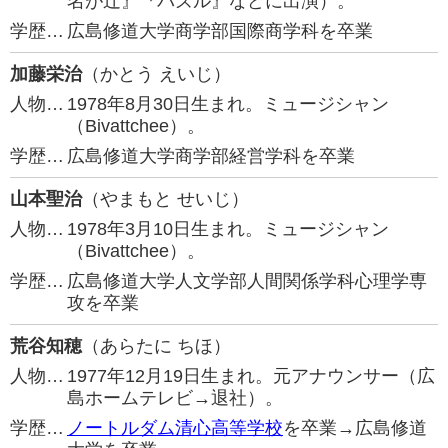
名が辻』『パズル』などに出演）。
学歴…
広島修道大学商学部国際商学科を卒業
加藤栄治
（かとう えいじ）
人物…
1978年8月30日生まれ。ミュージシャン
（Bivattchee）。
学歴…
広島修道大学商学部経営学科を卒業
山本聖治
（やまもと せいじ）
人物…
1978年3月10日生まれ。ミュージシャン
（Bivattchee）。
学歴…
広島修道大学人文学部人間関係学科心理学専
攻を卒業
荒谷知穂
（あらたに ちほ）
人物…
1977年12月19日生まれ。元アナウンサー（広
島ホームテレビ→退社）。
学歴…
ノートルダム清心高等学校
を卒業→広島修道