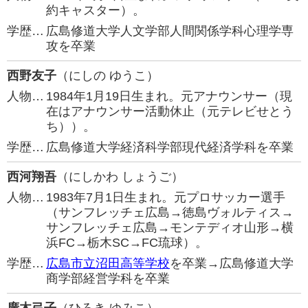
約キャスター）。
学歴…
広島修道大学人文学部人間関係学科心理学専
攻を卒業
西野友子
（にしの ゆうこ）
人物…
1984年1月19日生まれ。元アナウンサー（現
在はアナウンサー活動休止（元テレビせとう
ち））。
学歴…
広島修道大学経済科学部現代経済学科を卒業
西河翔吾
（にしかわ しょうご）
人物…
1983年7月1日生まれ。元プロサッカー選手
（サンフレッチェ広島→徳島ヴォルティス→
サンフレッチェ広島→モンテディオ山形→横
浜FC→栃木SC→FC琉球）。
学歴…
広島市立沼田高等学校
を卒業→広島修道大学
商学部経営学科を卒業