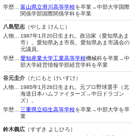
学歴…
富山県立滑川高等学校
を卒業→中部大学国際
関係学部国際関係学科を卒業
八島堅志
（やしま けんじ）
人物…
1987年1月20日生まれ。政治家（愛知県あま
市）。愛知県あま市長。愛知県あま市議会の
元議員。
学歴…
愛知産業大学工業高等学校
機械科を卒業→中
部大学経営情報学部経営学科を卒業
谷元圭介
（たにもと けいすけ）
人物…
1985年1月28日生まれ。元プロ野球選手（北
海道日本ハムファイターズ→中日ドラゴン
ズ）。
学歴…
三重県立稲生高等学校
を卒業→中部大学を卒
業
鈴木義広
（すずき よしひろ）