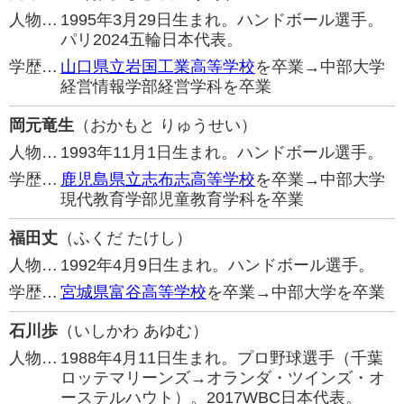
人物…
1995年3月29日生まれ。ハンドボール選手。
パリ2024五輪日本代表。
学歴…
山口県立岩国工業高等学校
を卒業→中部大学
経営情報学部経営学科を卒業
岡元竜生
（おかもと りゅうせい）
人物…
1993年11月1日生まれ。ハンドボール選手。
学歴…
鹿児島県立志布志高等学校
を卒業→中部大学
現代教育学部児童教育学科を卒業
福田丈
（ふくだ たけし）
人物…
1992年4月9日生まれ。ハンドボール選手。
学歴…
宮城県富谷高等学校
を卒業→中部大学を卒業
石川歩
（いしかわ あゆむ）
人物…
1988年4月11日生まれ。プロ野球選手（千葉
ロッテマリーンズ→オランダ・ツインズ・オ
ーステルハウト）。2017WBC日本代表。