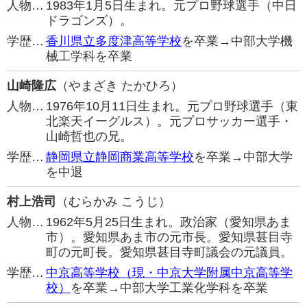
人物…
1983年1月5日生まれ。元プロ野球選手（中日
ドラゴンズ）。
学歴…
香川県立多度津高等学校
を卒業→中部大学機
械工学科を卒業
山崎隆広
（やまざき たかひろ）
人物…
1976年10月11日生まれ。元プロ野球選手（東
北楽天イーグルス）。元プロサッカー選手・
山崎哲也の兄。
学歴…
静岡県立静岡商業高等学校
を卒業→中部大学
を中退
村上浩司
（むらかみ こうじ）
人物…
1962年5月25日生まれ。政治家（愛知県あま
市）。愛知県あま市の元市長。愛知県甚目寺
町の元町長。愛知県甚目寺町議会の元議員。
学歴…
中京高等学校（現・中京大学附属中京高等学
校）
を卒業→中部大学工業化学科を卒業