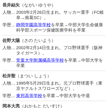
長井結矢
（ながい ゆうや）
人物…
2003年2月26日生まれ。サッカー選手（FC岐
阜→南葛SC）。
学歴…
静岡学園高等学校
を卒業→中部大学生命健康
科学部スポーツ保健医療学科を卒業
佐野大陽
（さの たいよう）
人物…
2002年2月14日生まれ。プロ野球選手（阪神
タイガース）。
学歴…
常葉大学附属橘高等学校
を卒業→中部大学を
卒業
松井聖
（まつい しょう）
人物…
1995年5月29日生まれ。元プロ野球選手（東
京ヤクルトスワローズなど）。
学歴…
東邦高等学校
を卒業→中部大学を中退
岡本大亮
（おかもと だいすけ）