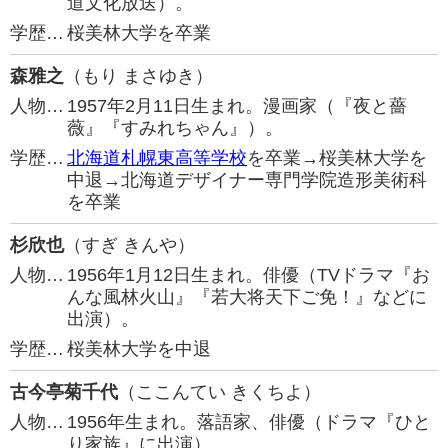
道文化放送）。
学歴…
桜美林大学を卒業
森雅之
（もり まさゆき）
人物…
1957年2月11日生まれ。漫画家（『夜と薔
薇』『すみれちゃん』）。
学歴…
北海道札幌東高等学校
を卒業→桜美林大学を
中退→北海道デザイナー専門学院造形美術科
を卒業
杉欣也
（すぎ きんや）
人物…
1956年1月12日生まれ。俳優（TVドラマ『お
んな風林火山』『若大将天下ご免！』などに
出演）。
学歴…
桜美林大学を中退
古今亭菊千代
（ここんてい きくちよ）
人物…
1956年生まれ。落語家、俳優（ドラマ『ひと
り家族』に出演）。