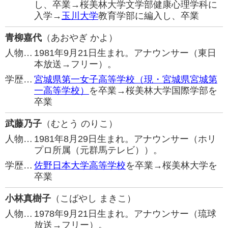
し、卒業→桜美林大学文学部健康心理学科に
入学→
玉川大学
教育学部に編入し、卒業
青柳嘉代
（あおやぎ かよ）
人物…
1981年9月21日生まれ。アナウンサー（東日
本放送→フリー）。
学歴…
宮城県第一女子高等学校（現・宮城県宮城第
一高等学校）
を卒業→桜美林大学国際学部を
卒業
武藤乃子
（むとう のりこ）
人物…
1981年8月29日生まれ。アナウンサー（ホリ
プロ所属（元群馬テレビ））。
学歴…
佐野日本大学高等学校
を卒業→桜美林大学を
卒業
小林真樹子
（こばやし まきこ）
人物…
1978年9月21日生まれ。アナウンサー（琉球
放送→フリー）。