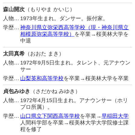
森山開次
（もりやま かいじ）
人物…
1973年生まれ。ダンサー。振付家。
学歴…
神奈川県立弥栄西高等学校（現・神奈川県立
相模原弥栄高等学校）
を卒業→桜美林大学を
中退
太田真希
（おおた まき）
人物…
1972年9月5日生まれ。タレント、元アナウン
サー
学歴…
山梨英和高等学校
を卒業→桜美林大学を卒業
貞包みゆき
（さだかね みゆき）
人物…
1972年4月15日生まれ。アナウンサー（ホリ
プロ所属）。
学歴…
山口県立下関西高等学校
を卒業→
早稲田大学
人間科学部を卒業→桜美林大学大学院修士課
程を修了