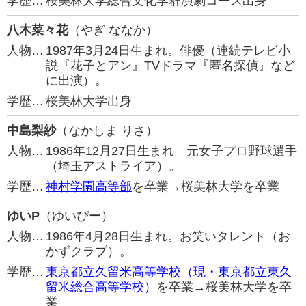
学歴…
桜美林大学総合文化学群演劇コース出身
八木菜々花
（やぎ ななか）
人物…
1987年3月24日生まれ。俳優（連続テレビ小
説『花子とアン』TVドラマ『匿名探偵』など
に出演）。
学歴…
桜美林大学出身
中島梨紗
（なかしま りさ）
人物…
1986年12月27日生まれ。元女子プロ野球選手
（埼玉アストライア）。
学歴…
神村学園高等部
を卒業→桜美林大学を卒業
ゆいP
（ゆいぴー）
人物…
1986年4月28日生まれ。お笑いタレント（お
かずクラブ）。
学歴…
東京都立久留米高等学校（現・東京都立東久
留米総合高等学校）
を卒業→桜美林大学を卒
業