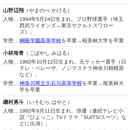
山野辺翔
（やまのべ かける）
人物…
1994年5月24日生まれ。プロ野球選手（埼玉
西武ライオンズ→東京ヤクルトスワロー
ズ）。
学歴…
桐蔭学園高等学校
を卒業→桜美林大学を卒業
小林海青
（こばやし みはる）
人物…
1992年10月12日生まれ。元サッカー選手（日
テレ・ベレーザ、ノジマステラ神奈川相模原
など）。
学歴…
神奈川県立元石川高等学校
を卒業→桜美林大
学を卒業
磯村勇斗
（いそむら はやと）
人物…
1992年9月11日生まれ。俳優（連続テレビ小
説『ひよっこ』TVドラマ『SUITS/スーツ』な
どに出演）。