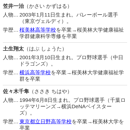
笠井一治
（かさい かずはる）
人物…
2003年1月11日生まれ。バレーボール選手
（東京ヴェルディ）。
学歴…
桜美林高等学校
を卒業→桜美林大学健康福祉
学群健康科学専修を卒業
土生翔太
（はぶ しょうた）
人物…
2001年3月10日生まれ。プロ野球選手（中日
ドラゴンズ）。
学歴…
横浜高等学校
を卒業→桜美林大学健康福祉学
群を卒業
佐々木千隼
（ささき ちはや）
人物…
1994年6月8日生まれ。プロ野球選手（千葉ロ
ッテマリーンズ→横浜DeNAベイスター
ズ）。
学歴…
東京都立日野高等学校
を卒業→桜美林大学を
卒業