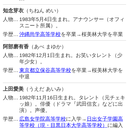
知念芽衣
（ちねん めい）
人物…
1983年5月4日生まれ。アナウンサー（オフィ
スニート所属）。
学歴…
沖縄尚学高等学校
を卒業→桜美林大学を卒業
阿部磨有香
（あべ まゆか）
人物…
1982年12月1日生まれ。お笑いタレント（少
年少女）。
学歴…
東京都立保谷高等学校
を卒業→桜美林大学を
中退
上田愛美
（うえだ あいみ）
人物…
1982年11月16日生まれ。タレント（元チェキ
ッ娘）。俳優（ドラマ『武田信玄』などに出
演）。声優。
学歴…
広島女学院高等学校
に入学→
日出女子学園高
等学校（現・目黒日本大学高等学校）
に編入