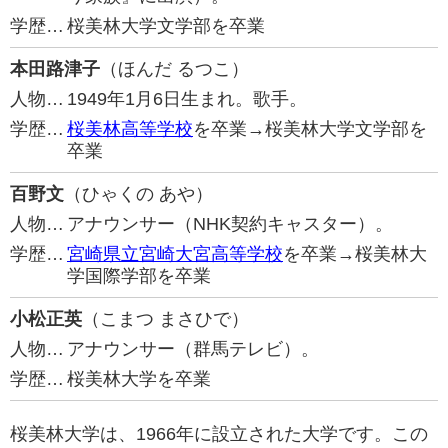
学歴…
桜美林大学文学部を卒業
本田路津子
（ほんだ るつこ）
人物…
1949年1月6日生まれ。歌手。
学歴…
桜美林高等学校
を卒業→桜美林大学文学部を
卒業
百野文
（ひゃくの あや）
人物…
アナウンサー（NHK契約キャスター）。
学歴…
宮崎県立宮崎大宮高等学校
を卒業→桜美林大
学国際学部を卒業
小松正英
（こまつ まさひで）
人物…
アナウンサー（群馬テレビ）。
学歴…
桜美林大学を卒業
桜美林大学は、1966年に設立された大学です。この