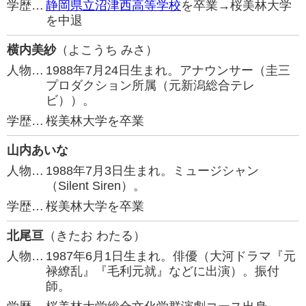
学歴…
静岡県立沼津西高等学校
を卒業→桜美林大学
を中退
横内美紗
（よこうち みさ）
人物…
1988年7月24日生まれ。アナウンサー（圭三
プロダクション所属（元新潟総合テレ
ビ））。
学歴…
桜美林大学を卒業
山内あいな
人物…
1988年7月3日生まれ。ミュージシャン
（Silent Siren）。
学歴…
桜美林大学を卒業
北尾亘
（きたお わたる）
人物…
1987年6月1日生まれ。俳優（大河ドラマ『元
禄繚乱』『毛利元就』などに出演）。振付
師。