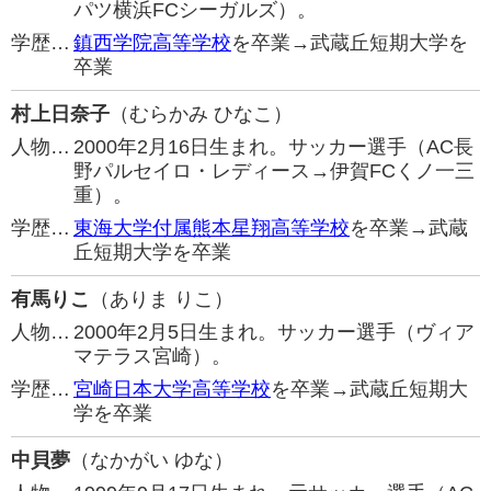
パツ横浜FCシーガルズ）。
学歴…
鎮西学院高等学校
を卒業→武蔵丘短期大学を
卒業
村上日奈子
（むらかみ ひなこ）
人物…
2000年2月16日生まれ。サッカー選手（AC長
野パルセイロ・レディース→伊賀FCくノ一三
重）。
学歴…
東海大学付属熊本星翔高等学校
を卒業→武蔵
丘短期大学を卒業
有馬りこ
（ありま りこ）
人物…
2000年2月5日生まれ。サッカー選手（ヴィア
マテラス宮崎）。
学歴…
宮崎日本大学高等学校
を卒業→武蔵丘短期大
学を卒業
中貝夢
（なかがい ゆな）