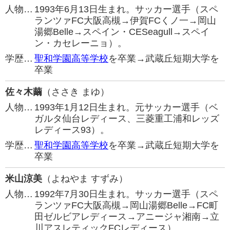
人物…
1993年6月13日生まれ。サッカー選手（スペ
ランツァFC大阪高槻→伊賀FCくノ一→岡山
湯郷Belle→スペイン・CESeagull→スペイ
ン・カセレーニョ）。
学歴…
聖和学園高等学校
を卒業→武蔵丘短期大学を
卒業
佐々木繭
（ささき まゆ）
人物…
1993年1月12日生まれ。元サッカー選手（ベ
ガルタ仙台レディース、三菱重工浦和レッズ
レディース93）。
学歴…
聖和学園高等学校
を卒業→武蔵丘短期大学を
卒業
米山涼美
（よねやま すずみ）
人物…
1992年7月30日生まれ。サッカー選手（スペ
ランツァFC大阪高槻→岡山湯郷Belle→FC町
田ゼルビアレディース→アニージャ湘南→立
川アスレティックFCレディース）。