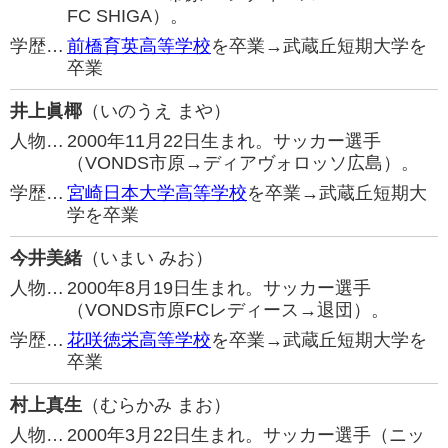
FC SHIGA）。
学歴…
前橋育英高等学校
を卒業→武蔵丘短期大学を
卒業
井上眞椰
（いのうえ まや）
人物…
2000年11月22日生まれ。サッカー選手
（VONDS市原→ディアヴォロッソ広島）。
学歴…
宮崎日本大学高等学校
を卒業→武蔵丘短期大
学を卒業
今井美緒
（いまい みお）
人物…
2000年8月19日生まれ。サッカー選手
（VONDS市原FCレディース→退団）。
学歴…
花咲徳栄高等学校
を卒業→武蔵丘短期大学を
卒業
村上真生
（むらかみ まお）
人物…
2000年3月22日生まれ。サッカー選手（ニッ