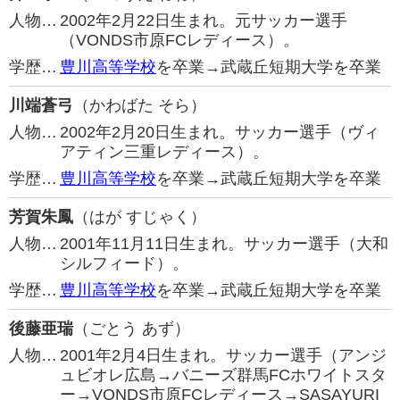
人物…
2002年2月22日生まれ。元サッカー選手
（VONDS市原FCレディース）。
学歴…
豊川高等学校
を卒業→武蔵丘短期大学を卒業
川端蒼弓
（かわばた そら）
人物…
2002年2月20日生まれ。サッカー選手（ヴィ
アティン三重レディース）。
学歴…
豊川高等学校
を卒業→武蔵丘短期大学を卒業
芳賀朱鳳
（はが すじゃく）
人物…
2001年11月11日生まれ。サッカー選手（大和
シルフィード）。
学歴…
豊川高等学校
を卒業→武蔵丘短期大学を卒業
後藤亜瑞
（ごとう あず）
人物…
2001年2月4日生まれ。サッカー選手（アンジ
ュビオレ広島→バニーズ群馬FCホワイトスタ
ー→VONDS市原FCレディース→SASAYURI