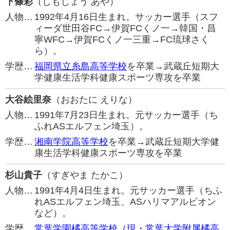
下條彩
（しもじょう あや）
人物…
1992年4月16日生まれ。サッカー選手（スフ
ィーダ世田谷FC→伊賀FCくノ一→韓国・昌
寧WFC→伊賀FCくノ一三重→FC琉球さく
ら）。
学歴…
福岡県立糸島高等学校
を卒業→武蔵丘短期大
学健康生活学科健康スポーツ専攻を卒業
大谷絵里奈
（おおたに えりな）
人物…
1991年7月23日生まれ。元サッカー選手（ち
ふれASエルフェン埼玉）。
学歴…
湘南学院高等学校
を卒業→武蔵丘短期大学健
康生活学科健康スポーツ専攻を卒業
杉山貴子
（すぎやま たかこ）
人物…
1991年4月4日生まれ。元サッカー選手（ちふ
れASエルフェン埼玉、ASハリマアルビオン
など）。
学歴…
常葉学園橘高等学校（現・常葉大学附属橘高