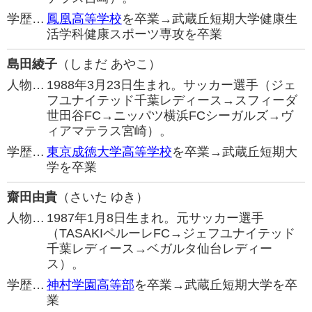
学歴…
鳳凰高等学校
を卒業→武蔵丘短期大学健康生
活学科健康スポーツ専攻を卒業
島田綾子
（しまだ あやこ）
人物…
1988年3月23日生まれ。サッカー選手（ジェ
フユナイテッド千葉レディース→スフィーダ
世田谷FC→ニッパツ横浜FCシーガルズ→ヴ
ィアマテラス宮崎）。
学歴…
東京成徳大学高等学校
を卒業→武蔵丘短期大
学を卒業
齋田由貴
（さいた ゆき）
人物…
1987年1月8日生まれ。元サッカー選手
（TASAKIペルーレFC→ジェフユナイテッド
千葉レディース→ベガルタ仙台レディー
ス）。
学歴…
神村学園高等部
を卒業→武蔵丘短期大学を卒
業