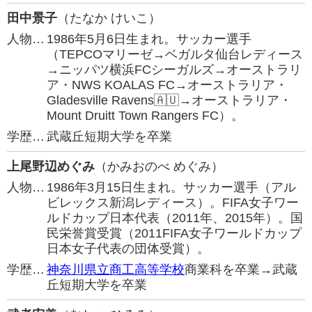
田中景子
（たなか けいこ）
人物…
1986年5月6日生まれ。サッカー選手
（TEPCOマリーゼ→ベガルタ仙台レディース
→ニッパツ横浜FCシーガルズ→オーストラリ
ア・NWS KOALAS FC→オーストラリア・
Gladesville Ravens🇦🇺→オーストラリア・
Mount Druitt Town Rangers FC）。
学歴…
武蔵丘短期大学を卒業
上尾野辺めぐみ
（かみおのべ めぐみ）
人物…
1986年3月15日生まれ。サッカー選手（アル
ビレックス新潟レディース）。FIFA女子ワー
ルドカップ日本代表（2011年、2015年）。国
民栄誉賞受賞（2011FIFA女子ワールドカップ
日本女子代表の団体受賞）。
学歴…
神奈川県立商工高等学校
商業科を卒業→武蔵
丘短期大学を卒業