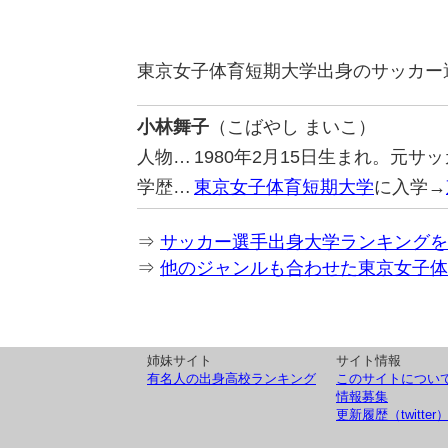
東京女子体育短期大学出身のサッカー
小林舞子
（こばやし まいこ）
人物…
1980年2月15日生まれ。元サ
学歴…
東京女子体育短期大学
に入学→
⇒
サッカー選手出身大学ランキングを
⇒
他のジャンルも合わせた東京女子体
姉妹サイト
サイト情報
有名人の出身高校ランキング
このサイトについ
情報募集
更新履歴（twitter