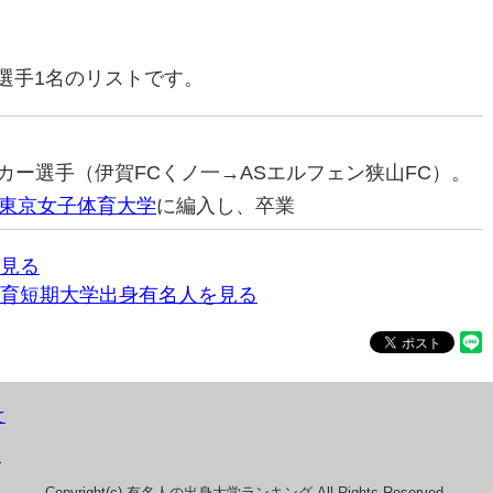
選手1名のリストです。
ッカー選手（伊賀FCくノ一→ASエルフェン狭山FC）。
東京女子体育大学
に編入し、卒業
見る
育短期大学出身有名人を見る
て
）
Copyright(c) 有名人の出身大学ランキング All Rights Reserved.