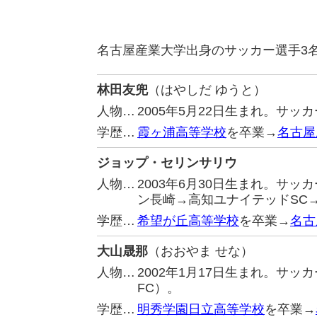
名古屋産業大学出身のサッカー選手3
林田友兜
（はやしだ ゆうと）
人物…
2005年5月22日生まれ。サ
学歴…
霞ヶ浦高等学校
を卒業→
名古屋
ジョップ・セリンサリウ
人物…
2003年6月30日生まれ。サ
ン長崎→高知ユナイテッドSC→
学歴…
希望が丘高等学校
を卒業→
名古
大山晟那
（おおやま せな）
人物…
2002年1月17日生まれ。サ
FC）。
学歴…
明秀学園日立高等学校
を卒業→