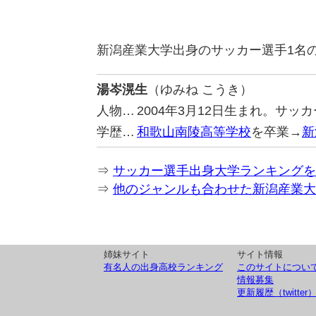
新潟産業大学出身のサッカー選手1名
湯岑滉生
（ゆみね こうき）
人物…
2004年3月12日生まれ。サッ
学歴…
和歌山南陵高等学校
を卒業→
新
⇒
サッカー選手出身大学ランキングを
⇒
他のジャンルも合わせた新潟産業大
姉妹サイト
サイト情報
有名人の出身高校ランキング
このサイトについ
情報募集
更新履歴（twitter