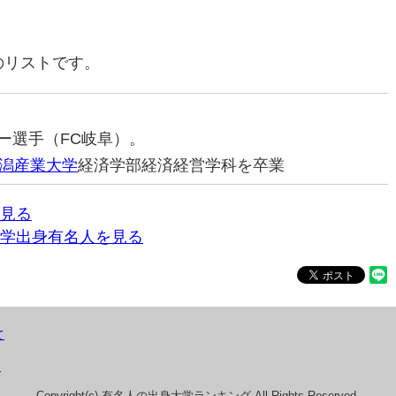
のリストです。
カー選手（FC岐阜）。
潟産業大学
経済学部経済経営学科を卒業
見る
学出身有名人を見る
て
）
Copyright(c) 有名人の出身大学ランキング All Rights Reserved.