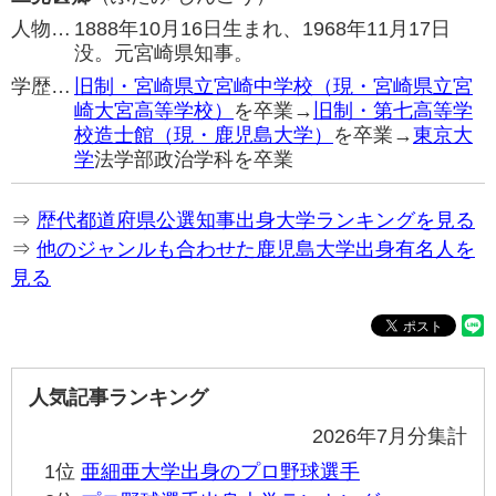
人物…
1888年10月16日生まれ、1968年11月17日
没。元宮崎県知事。
学歴…
旧制・宮崎県立宮崎中学校（現・宮崎県立宮
崎大宮高等学校）
を卒業→
旧制・第七高等学
校造士館（現・鹿児島大学）
を卒業→
東京大
学
法学部政治学科を卒業
⇒
歴代都道府県公選知事出身大学ランキングを見る
⇒
他のジャンルも合わせた鹿児島大学出身有名人を
見る
人気記事ランキング
2026年7月分集計
1位
亜細亜大学出身のプロ野球選手