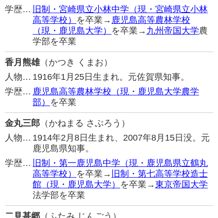
学歴…
旧制・宮崎県立小林中学（現・宮崎県立小林
高等学校）
を卒業→
鹿児島高等農林学校
（現・鹿児島大学）
を卒業→
九州帝国大学
農
学部を卒業
香月熊雄
（かつき くまお）
人物…
1916年1月25日生まれ。元佐賀県知事。
学歴…
鹿児島高等農林学校（現・鹿児島大学農学
部）
を卒業
金丸三郎
（かねまる さぶろう）
人物…
1914年2月8日生まれ、2007年8月15日没。元
鹿児島県知事。
学歴…
旧制・第一鹿児島中学（現・鹿児島県立鶴丸
高等学校）
を卒業→
旧制・第七高等学校造士
館（現・鹿児島大学）
を卒業→
東京帝国大学
法学部を卒業
二見甚郷
（ふたみ じんごう）