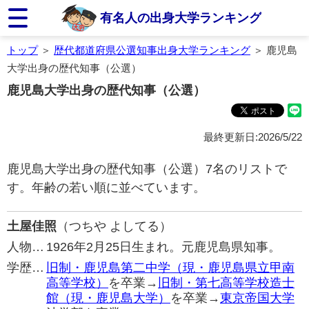
有名人の出身大学ランキング
トップ
＞
歴代都道府県公選知事出身大学ランキング
＞ 鹿児島
大学出身の歴代知事（公選）
鹿児島大学出身の歴代知事（公選）
最終更新日:2026/5/22
鹿児島大学出身の歴代知事（公選）7名のリストで
す。年齢の若い順に並べています。
土屋佳照
（つちや よしてる）
人物…
1926年2月25日生まれ。元鹿児島県知事。
学歴…
旧制・鹿児島第二中学（現・鹿児島県立甲南
高等学校）
を卒業→
旧制・第七高等学校造士
館（現・鹿児島大学）
を卒業→
東京帝国大学