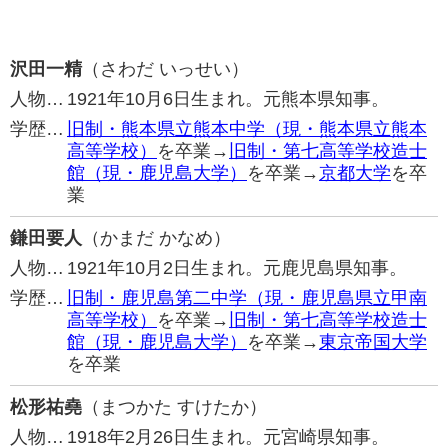
沢田一精
（さわだ いっせい）
人物…
1921年10月6日生まれ。元熊本県知事。
学歴…
旧制・熊本県立熊本中学（現・熊本県立熊本
高等学校）
を卒業→
旧制・第七高等学校造士
館（現・鹿児島大学）
を卒業→
京都大学
を卒
業
鎌田要人
（かまだ かなめ）
人物…
1921年10月2日生まれ。元鹿児島県知事。
学歴…
旧制・鹿児島第二中学（現・鹿児島県立甲南
高等学校）
を卒業→
旧制・第七高等学校造士
館（現・鹿児島大学）
を卒業→
東京帝国大学
を卒業
松形祐堯
（まつかた すけたか）
人物…
1918年2月26日生まれ。元宮崎県知事。