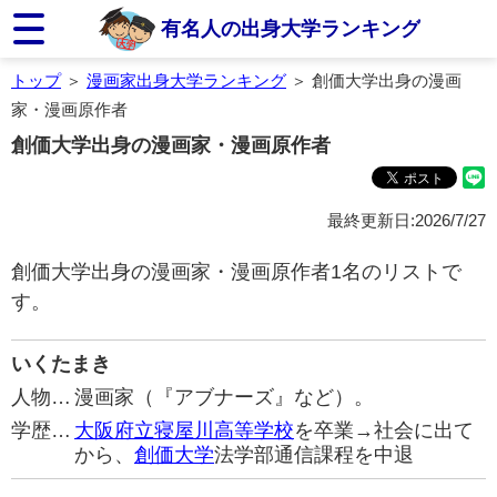
有名人の出身大学ランキング
トップ
＞
漫画家出身大学ランキング
＞ 創価大学出身の漫画
家・漫画原作者
創価大学出身の漫画家・漫画原作者
最終更新日:2026/7/27
創価大学出身の漫画家・漫画原作者1名のリストで
す。
いくたまき
人物…
漫画家（『アブナーズ』など）。
学歴…
大阪府立寝屋川高等学校
を卒業→社会に出て
から、
創価大学
法学部通信課程を中退