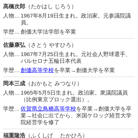
髙橋次郎
（たかはし じろう）
人物…
1967年8月19日生まれ。政治家。元参議院議
員。
学歴…
創価大学法学部を卒業
佐藤康弘
（さとう やすひろ）
人物…
1967年7月25日生まれ。元社会人野球選手、
バルセロナ五輪日本代表
学歴…
創価高等学校
を卒業→創価大学を卒業
岡本三成
（おかもと みつなり）
人物…
1965年5月5日生まれ。政治家。衆議院議員
（比例東京ブロック選出）。
学歴…
佐賀県立鳥栖高等学校
を卒業→創価大学を卒
業→社会に出てから、米国ケロッグ経営大学
院経営学を修了
福重隆浩
（ふくしげ たかひろ）