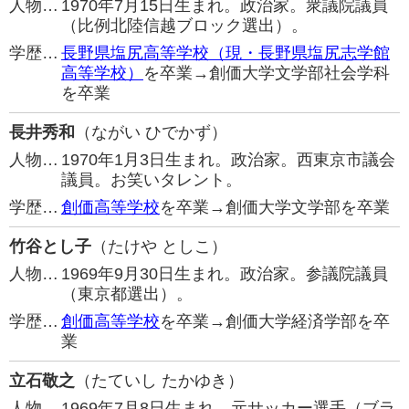
人物…
1970年7月15日生まれ。政治家。衆議院議員
（比例北陸信越ブロック選出）。
学歴…
長野県塩尻高等学校（現・長野県塩尻志学館
高等学校）
を卒業→創価大学文学部社会学科
を卒業
長井秀和
（ながい ひでかず）
人物…
1970年1月3日生まれ。政治家。西東京市議会
議員。お笑いタレント。
学歴…
創価高等学校
を卒業→創価大学文学部を卒業
竹谷とし子
（たけや としこ）
人物…
1969年9月30日生まれ。政治家。参議院議員
（東京都選出）。
学歴…
創価高等学校
を卒業→創価大学経済学部を卒
業
立石敬之
（たていし たかゆき）
人物…
1969年7月8日生まれ。元サッカー選手（ブラ