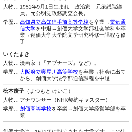
人物…
1951年9月1日生まれ。政治家。元衆議院議
員。元公明党政務調査会長。
学歴…
高知県立高知追手前高等学校
を卒業→
電気通
信大学
を中退→創価大学文学部社会学科を卒
業→創価大学大学院文学研究科修士課程を修
了
いくたまき
人物…
漫画家（『アブナーズ』など）。
学歴…
大阪府立寝屋川高等学校
を卒業→社会に出て
から、創価大学法学部通信課程を中退
松本慶子
（まつもと けいこ）
人物…
アナウンサー（NHK契約キャスター）。
学歴…
創価高等学校
を卒業→創価大学経営学部を卒
業
創価大学は、1971年に設立された大学です。この出