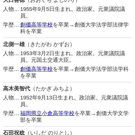
大口善徳
（おおぐち よしのり）
人物…
1955年9月5日生まれ。政治家。元衆議院議
員。
学歴…
創価高等学校
を卒業→創価大学法学部法律学
科を卒業
北側一雄
（きたがわ かずお）
人物…
1953年3月2日生まれ。政治家。元衆議院議
員。元国土交通大臣。
学歴…
創価高等学校
を卒業→創価大学法学部法学科
を卒業
高木美智代
（たかぎ みちよ）
人物…
1952年9月13日生まれ。政治家。元衆議院議
員。
学歴…
福岡県立小倉高等学校
を卒業→創価大学文学
部を卒業
石田祝稔
（いしだ のりとし）