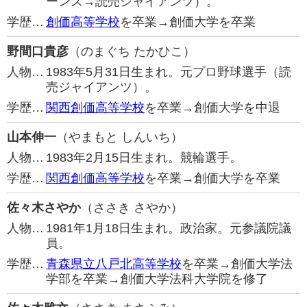
ーンズ→読売ジャイアンツ）。
学歴…
創価高等学校
を卒業→創価大学を卒業
野間口貴彦
（のまぐち たかひこ）
人物…
1983年5月31日生まれ。元プロ野球選手（読
売ジャイアンツ）。
学歴…
関西創価高等学校
を卒業→創価大学を中退
山本伸一
（やまもと しんいち）
人物…
1983年2月15日生まれ。競輪選手。
学歴…
関西創価高等学校
を卒業→創価大学を卒業
佐々木さやか
（ささき さやか）
人物…
1981年1月18日生まれ。政治家。元参議院議
員。
学歴…
青森県立八戸北高等学校
を卒業→創価大学法
学部を卒業→創価大学法科大学院を修了