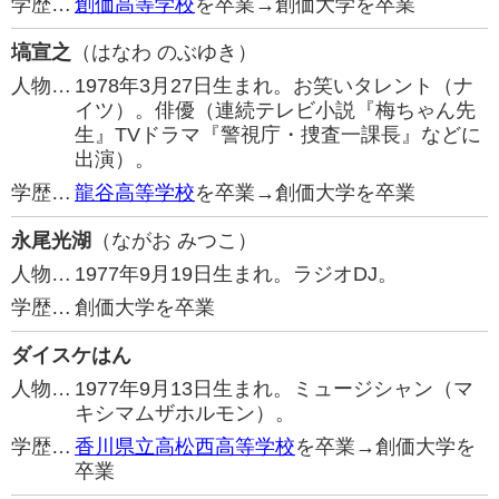
学歴…
創価高等学校
を卒業→創価大学を卒業
塙宣之
（はなわ のぶゆき）
人物…
1978年3月27日生まれ。お笑いタレント（ナ
イツ）。俳優（連続テレビ小説『梅ちゃん先
生』TVドラマ『警視庁・捜査一課長』などに
出演）。
学歴…
龍谷高等学校
を卒業→創価大学を卒業
永尾光湖
（ながお みつこ）
人物…
1977年9月19日生まれ。ラジオDJ。
学歴…
創価大学を卒業
ダイスケはん
人物…
1977年9月13日生まれ。ミュージシャン（マ
キシマムザホルモン）。
学歴…
香川県立高松西高等学校
を卒業→創価大学を
卒業