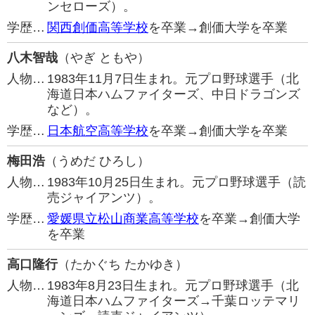
ンセローズ）。
学歴…
関西創価高等学校
を卒業→創価大学を卒業
八木智哉
（やぎ ともや）
人物…
1983年11月7日生まれ。元プロ野球選手（北
海道日本ハムファイターズ、中日ドラゴンズ
など）。
学歴…
日本航空高等学校
を卒業→創価大学を卒業
梅田浩
（うめだ ひろし）
人物…
1983年10月25日生まれ。元プロ野球選手（読
売ジャイアンツ）。
学歴…
愛媛県立松山商業高等学校
を卒業→創価大学
を卒業
高口隆行
（たかぐち たかゆき）
人物…
1983年8月23日生まれ。元プロ野球選手（北
海道日本ハムファイターズ→千葉ロッテマリ