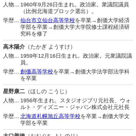
人物…
1960年9月26日生まれ。政治家。衆議院議員
（比例北海道ブロック選出）。
学歴…
仙台市立仙台高等学校
を卒業→創価大学経済
学部を卒業→創価大学大学院修士課程経済研
究科を修了
高木陽介
（たかぎ ようすけ）
人物…
1959年12月16日生まれ。政治家。元衆議院議
員。
学歴…
創価高等学校
を卒業→創価大学法学部法学科
を卒業
星野康二
（ほしの こうじ）
人物…
1956年生まれ。スタジオジブリ元社長、ウォ
ルト・ディズニー・ジャパン株式会社元社長
学歴…
北海道札幌旭丘高等学校
を卒業→創価大学文
学部を卒業