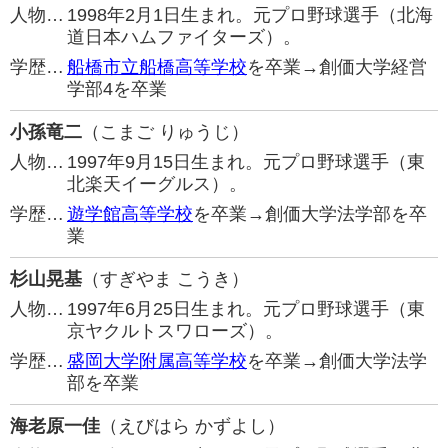
人物…
1998年2月1日生まれ。元プロ野球選手（北海
道日本ハムファイターズ）。
学歴…
船橋市立船橋高等学校
を卒業→創価大学経営
学部4を卒業
小孫竜二
（こまご りゅうじ）
人物…
1997年9月15日生まれ。元プロ野球選手（東
北楽天イーグルス）。
学歴…
遊学館高等学校
を卒業→創価大学法学部を卒
業
杉山晃基
（すぎやま こうき）
人物…
1997年6月25日生まれ。元プロ野球選手（東
京ヤクルトスワローズ）。
学歴…
盛岡大学附属高等学校
を卒業→創価大学法学
部を卒業
海老原一佳
（えびはら かずよし）