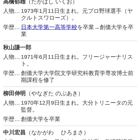
高橋郁雄
（たかはし いくお）
人物…
1973年1月11日生まれ。元プロ野球選手（ヤ
クルトスワローズ）。
学歴…
日本大学第一高等学校
を卒業→創価大学を卒
業
秋山謙一郎
人物…
1971年6月11日生まれ。フリージャーナリス
ト。
学歴…
創価大学大学院文学研究科教育学専攻博士前
期課程を修了
柳田伸明
（やなぎた のぶあき）
人物…
1970年12月9日生まれ。大分トリニータの元
監督。
学歴…
創価大学を卒業
中川宏昌
（なかがわ ひろまさ）