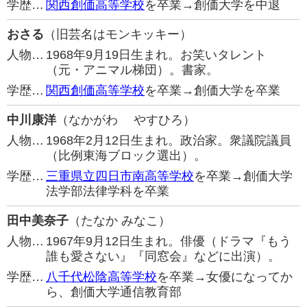
学歴…
関西創価高等学校
を卒業→創価大学を中退
おさる
（旧芸名はモンキッキー）
人物…
1968年9月19日生まれ。お笑いタレント
（元・アニマル梯団）。書家。
学歴…
関西創価高等学校
を卒業→創価大学を卒業
中川康洋
（なかがわ やすひろ）
人物…
1968年2月12日生まれ。政治家。衆議院議員
（比例東海ブロック選出）。
学歴…
三重県立四日市南高等学校
を卒業→創価大学
法学部法律学科を卒業
田中美奈子
（たなか みなこ）
人物…
1967年9月12日生まれ。俳優（ドラマ『もう
誰も愛さない』『同窓会』などに出演）。
学歴…
八千代松陰高等学校
を卒業→女優になってか
ら、創価大学通信教育部