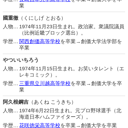
業
國重徹
（くにしげ とおる）
人物…
1974年11月23日生まれ。政治家。衆議院議員
（比例近畿ブロック選出）。
学歴…
関西創価高等学校
を卒業→創価大学法学部を
卒業
やついいちろう
人物…
1974年11月15日生まれ。お笑いタレント（エ
レキコミック）。
学歴…
三重県立川越高等学校
を卒業→創価大学を卒
業
阿久根鋼吉
（あくね こうきち）
人物…
1974年6月22日生まれ。元プロ野球選手（北
海道日本ハムファイターズ）。
学歴…
花咲徳栄高等学校
を卒業→創価大学を卒業