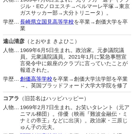
ジル・ECノロエスチ→ベルマーレ平塚→東京
ガスサッカー部→大分トリニータ）。
学歴…
長崎県立国見高等学校
を卒業→創価大学を卒
業
遠山清彦
（とおやま きよひこ）
人物…
1969年6月5日生まれ。政治家。元参議院議
員。元衆議院議員。2021年1月に緊急事態宣
言発令中に銀座のクラブに言っていたことが
報道された。
学歴…
創価高等学校
を卒業→創価大学法学部を卒業
→、英国ブラッドフォード大学大学院を修了
コアラ
（旧芸名はハッピハッピー）
人物…
1969年2月7日生まれ。お笑いタレント（元ア
ニマル梯団）。俳優（映画『難波金融伝・ミ
ナミの帝王』などに出演）。政治家・三原じ
ゅん子の元夫。