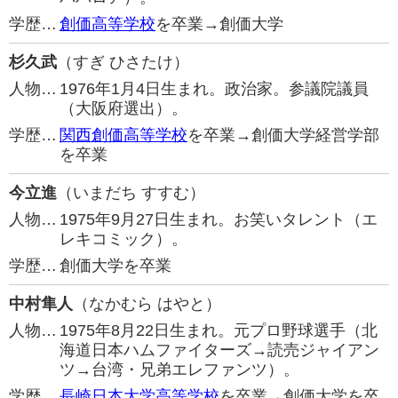
学歴…
創価高等学校
を卒業→創価大学
杉久武
（すぎ ひさたけ）
人物…
1976年1月4日生まれ。政治家。参議院議員
（大阪府選出）。
学歴…
関西創価高等学校
を卒業→創価大学経営学部
を卒業
今立進
（いまだち すすむ）
人物…
1975年9月27日生まれ。お笑いタレント（エ
レキコミック）。
学歴…
創価大学を卒業
中村隼人
（なかむら はやと）
人物…
1975年8月22日生まれ。元プロ野球選手（北
海道日本ハムファイターズ→読売ジャイアン
ツ→台湾・兄弟エレファンツ）。
学歴…
長崎日本大学高等学校
を卒業→創価大学を卒