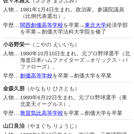
佐々木雅文
（ささき まさふみ）
人物…
1981年1月4日生まれ。政治家。参議院議員
（比例代表選出）。
学歴…
関西創価高等学校
を卒業→
東北大学
経済学部
を卒業→創価大学法科大学院を修了
小谷野栄一
（こやの えいいち）
人物…
1980年10月10日生まれ。元プロ野球選手（北
海道日本ハムファイターズ→オリックス・バ
ファローズ）。
学歴…
創価高等学校
を卒業→創価大学を卒業
金森久朋
（かなもり ひさとも）
人物…
1980年6月22日生まれ。元プロ野球選手（東
北楽天イーグルス）。
学歴…
敦賀気比高等学校
を卒業→創価大学を卒業
山口良治
（やまぐち りょうじ）