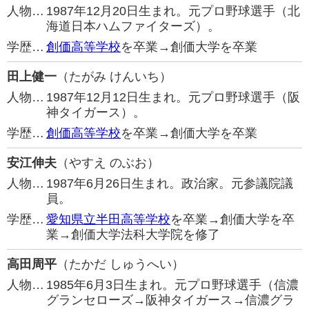
人物…
1987年12月20日生まれ。元プロ野球選手（北
海道日本ハムファイターズ）。
学歴…
創価高等学校
を卒業→創価大学を卒業
田上健一
（たがみ けんいち）
人物…
1987年12月12日生まれ。元プロ野球選手（阪
神タイガース）。
学歴…
創価高等学校
を卒業→創価大学を卒業
安江伸夫
（やすえ のぶお）
人物…
1987年6月26日生まれ。政治家。元参議院議
員。
学歴…
愛知県立半田高等学校
を卒業→創価大学を卒
業→創価大学法科大学院を修了
高田周平
（たかだ しゅうへい）
人物…
1985年6月3日生まれ。元プロ野球選手（信濃
グランセローズ→阪神タイガース→信濃グラ