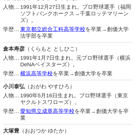
人物…
1991年12月27日生まれ。プロ野球選手（福岡
ソフトバンクホークス→千葉ロッテマリーン
ズ）。
学歴…
東京都立総合工科高等学校
を卒業→創価大学
法学部を卒業
倉本寿彦
（くらもと としひこ）
人物…
1991年1月7日生まれ。元プロ野球選手（横浜
DeNAベイスターズ）。
学歴…
横浜高等学校
を卒業→創価大学を卒業
小川泰弘
（おがわ やすひろ）
人物…
1990年5月16日生まれ。プロ野球選手（東京
ヤクルトスワローズ）。
学歴…
愛知県立成章高等学校
を卒業→創価大学を卒
業
大塚豊
（おおつか ゆたか）