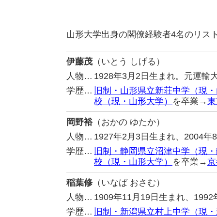
山形大学出身の閣僚経験者4名のリス
伊藤茂
（いとう しげる）
人物…
1928年3月2日生まれ。元運輸
学歴…
旧制・山形県立新荘中学（現・
校（現・山形大学）
を卒業→
東
岡野裕
（おかの ゆたか）
人物…
1927年2月3日生まれ、2004
学歴…
旧制・静岡県立沼津中学（現・
校（現・山形大学）
を卒業→
京
稲葉修
（いなば おさむ）
人物…
1909年11月19日生まれ、19
学歴…
旧制・新潟県立村上中学（現・