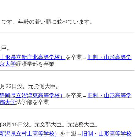
トです。年齢の若い順に並べています。
大臣。
山形県立新庄北高等学校）
を卒業→
旧制・山形高等学
京大学
経済学部を卒業
年8月23日没。元労働大臣。
静岡県立沼津東高等学校）
を卒業→
旧制・山形高等学
都大学
法学部を卒業
92年8月15日没。元文部大臣。元法務大臣。
新潟県立村上高等学校）
を中退→
旧制・山形高等学校