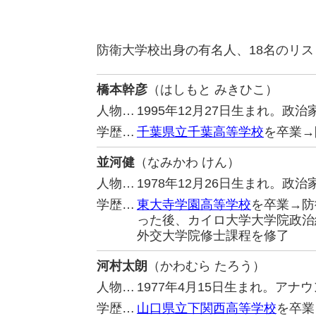
防衛大学校出身の有名人、18名のリ
橋本幹彦
（はしもと みきひこ）
人物…
1995年12月27日生まれ。
学歴…
千葉県立千葉高等学校
を卒業→
並河健
（なみかわ けん）
人物…
1978年12月26日生まれ。政
学歴…
東大寺学園高等学校
を卒業→防
った後、カイロ大学大学院政治
外交大学院修士課程を修了
河村太朗
（かわむら たろう）
人物…
1977年4月15日生まれ。アナ
学歴…
山口県立下関西高等学校
を卒業