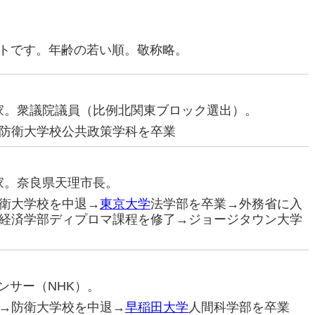
ストです。年齢の若い順。敬称略。
政治家。衆議院議員（比例北関東ブロック選出）。
防衛大学校公共政策学科を卒業
治家。奈良県天理市長。
衛大学校を中退→
東京大学
法学部を卒業→外務省に入
経済学部ディプロマ課程を修了→ジョージタウン大学
ウンサー（NHK）。
→防衛大学校を中退→
早稲田大学
人間科学部を卒業