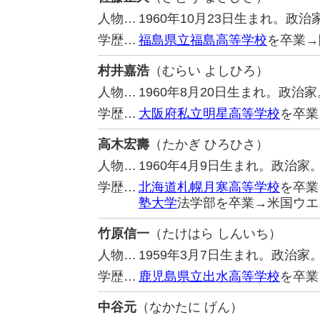
人物…
1960年10月23日生まれ。政
学歴…
福島県立福島高等学校
を卒業→
村井嘉浩
（むらい よしひろ）
人物…
1960年8月20日生まれ。政治
学歴…
大阪府私立明星高等学校
を卒業
高木宏壽
（たかぎ ひろひさ）
人物…
1960年4月9日生まれ。政治
学歴…
北海道札幌月寒高等学校
を卒業
塾大学
法学部を卒業→米国ウエ
竹原信一
（たけはら しんいち）
人物…
1959年3月7日生まれ。政治
学歴…
鹿児島県立出水高等学校
を卒業
中谷元
（なかたに げん）