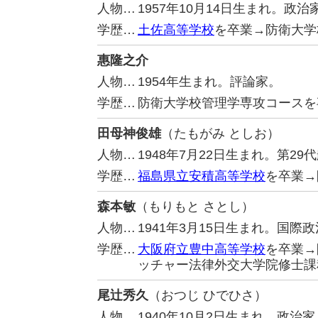
人物…
1957年10月14日生まれ。
学歴…
土佐高等学校
を卒業→防衛大学
惠隆之介
人物…
1954年生まれ。評論家。
学歴…
防衛大学校管理学専攻コースを
田母神俊雄
（たもがみ としお）
人物…
1948年7月22日生まれ。第2
学歴…
福島県立安積高等学校
を卒業→
森本敏
（もりもと さとし）
人物…
1941年3月15日生まれ。国
学歴…
大阪府立豊中高等学校
を卒業→
ッチャー法律外交大学院修士課
尾辻秀久
（おつじ ひでひさ）
人物…
1940年10月2日生まれ。政