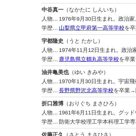
中谷真一
（なかたに しんいち）
人物…
1976年9月30日生まれ。政
学歴…
山梨県立甲府第一高等学校
を卒
宇都隆史
（うと たかし）
人物…
1974年11月12日生まれ。
学歴…
鹿児島県立鶴丸高等学校
を卒業
油井亀美也
（ゆい きみや）
人物…
1970年1月30日生まれ。宇宙
学歴…
長野県野沢北高等学校
を卒業→
折口雅博
（おりぐち まさひろ）
人物…
1961年6月11日生まれ。グ
学歴…
防衛大学校理工学本科理工学専
佐藤正久
（さとう まさひさ）