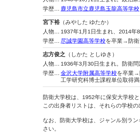
学歴…
鹿児島市立鹿児島玉龍高等学校
宮下裕
（みやした ゆたか）
人物…
1937年1月1日生まれ、201
学歴…
尽誠学園高等学校
を卒業→防衛
志方俊之
（しかた としゆき）
人物…
1936年3月30日生まれ。防衛
学歴…
金沢大学附属高等学校
を卒業→
工学研究科博士課程単位取得満
防衛大学校は、1952年に保安大学校
この出身者リストは、それらの学校の
なお、防衛大学校は、ジャンル別ラン
さい。