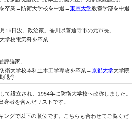
を卒業→防衛大学校を中退→
東京大学
教養学部を中退
4年8月16日没。政治家。香川県善通寺市の元市長。
大学校電気科を卒業
問題評論家。
防衛大学校本科土木工学専攻を卒業→
京都大学
大学院
期退学
として設立され、1954年に防衛大学校へ改称しました。
出身者を含んだリストです。
キングで以下の順位です。こちらも合わせてご覧くだ