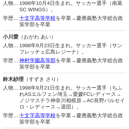
人物…
1998年10月4日生まれ。サッカー選手（南葛
SC WINGS）。
学歴…
十文字高等学校
を卒業→慶應義塾大学総合政
策学部を卒業
小川愛
（おがわ あい）
人物…
1998年9月23日生まれ。サッカー選手（サン
フレッチェ広島レジーナ）。
学歴…
神村学園高等部
を卒業→慶應義塾大学総合政
策学部を卒業
鈴木紗理
（すずき さり）
人物…
1998年9月21日生まれ。サッカー選手（ちふ
れASエルフェン埼玉→愛媛FCレディース→
ノジマステラ神奈川相模原→AC長野パルセイ
ロ・レディース→退団）。
学歴…
十文字高等学校
を卒業→慶應義塾大学総合政
策学部を卒業