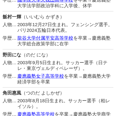
学歴…
國學院大學久我山高等学校
を卒業→慶應義塾
大学法学部政治学科に入学後、休学
飯村一輝
（いいむら かずき）
人物…
2003年12月27日生まれ。フェンシング選手。
パリ2024五輪日本代表。
学歴…
龍谷大学付属平安高等学校
を卒業→慶應義塾
大学総合政策学部に在学
野田にな
（のだ にな）
人物…
2003年9月5日生まれ。サッカー選手（日テ
レ・東京ヴェルディベレーザ）。
学歴…
慶應義塾女子高等学校
を卒業→慶應義塾大学
経済学部を卒業
角田惠風
（つのだ よしかぜ）
人物…
2003年8月18日生まれ。サッカー選手（柏レ
イソル）。
学歴…
慶應義塾高等学校
を卒業→慶應義塾大学商学