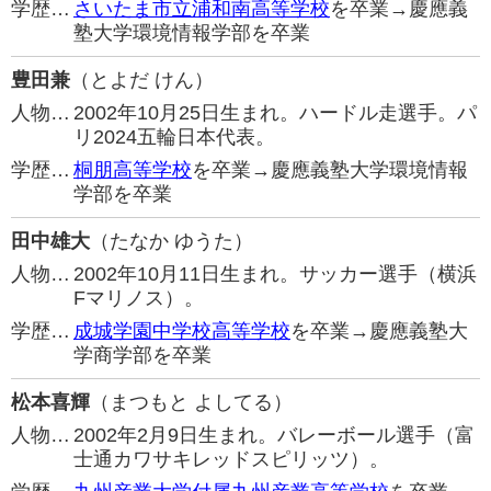
学歴…
さいたま市立浦和南高等学校
を卒業→慶應義
塾大学環境情報学部を卒業
豊田兼
（とよだ けん）
人物…
2002年10月25日生まれ。ハードル走選手。パ
リ2024五輪日本代表。
学歴…
桐朋高等学校
を卒業→慶應義塾大学環境情報
学部を卒業
田中雄大
（たなか ゆうた）
人物…
2002年10月11日生まれ。サッカー選手（横浜
Fマリノス）。
学歴…
成城学園中学校高等学校
を卒業→慶應義塾大
学商学部を卒業
松本喜輝
（まつもと よしてる）
人物…
2002年2月9日生まれ。バレーボール選手（富
士通カワサキレッドスピリッツ）。