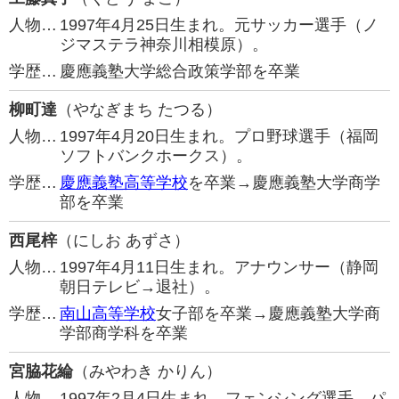
人物…
1997年4月25日生まれ。元サッカー選手（ノ
ジマステラ神奈川相模原）。
学歴…
慶應義塾大学総合政策学部を卒業
柳町達
（やなぎまち たつる）
人物…
1997年4月20日生まれ。プロ野球選手（福岡
ソフトバンクホークス）。
学歴…
慶應義塾高等学校
を卒業→慶應義塾大学商学
部を卒業
西尾梓
（にしお あずさ）
人物…
1997年4月11日生まれ。アナウンサー（静岡
朝日テレビ→退社）。
学歴…
南山高等学校
女子部を卒業→慶應義塾大学商
学部商学科を卒業
宮脇花綸
（みやわき かりん）
人物…
1997年2月4日生まれ。フェンシング選手。パ