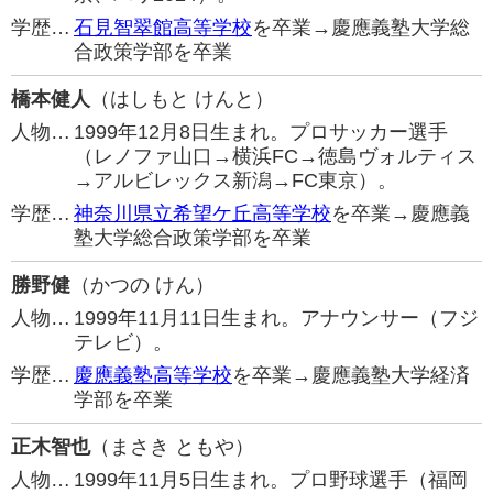
学歴…
石見智翠館高等学校
を卒業→慶應義塾大学総
合政策学部を卒業
橋本健人
（はしもと けんと）
人物…
1999年12月8日生まれ。プロサッカー選手
（レノファ山口→横浜FC→徳島ヴォルティス
→アルビレックス新潟→FC東京）。
学歴…
神奈川県立希望ケ丘高等学校
を卒業→慶應義
塾大学総合政策学部を卒業
勝野健
（かつの けん）
人物…
1999年11月11日生まれ。アナウンサー（フジ
テレビ）。
学歴…
慶應義塾高等学校
を卒業→慶應義塾大学経済
学部を卒業
正木智也
（まさき ともや）
人物…
1999年11月5日生まれ。プロ野球選手（福岡