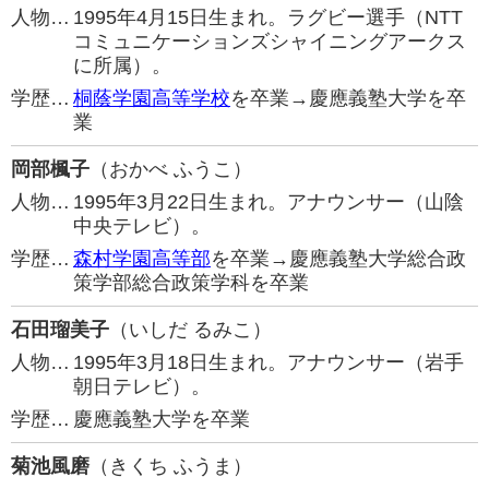
人物…
1995年4月15日生まれ。ラグビー選手（NTT
コミュニケーションズシャイニングアークス
に所属）。
学歴…
桐蔭学園高等学校
を卒業→慶應義塾大学を卒
業
岡部楓子
（おかべ ふうこ）
人物…
1995年3月22日生まれ。アナウンサー（山陰
中央テレビ）。
学歴…
森村学園高等部
を卒業→慶應義塾大学総合政
策学部総合政策学科を卒業
石田瑠美子
（いしだ るみこ）
人物…
1995年3月18日生まれ。アナウンサー（岩手
朝日テレビ）。
学歴…
慶應義塾大学を卒業
菊池風磨
（きくち ふうま）