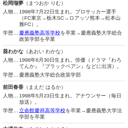
松岡瑠夢
（まつおか りむ）
人物…
1998年7月22日生まれ。プロサッカー選手
（FC東京→栃木SC→ロアッソ熊本→松本山
雅FC）。
学歴…
慶應義塾高等学校
を卒業→慶應義塾大学総合
政策学部を卒業
葵わかな
（あおい わかな）
人物…
1998年6月30日生まれ。俳優（ドラマ『わろ
てんか』『ブラックペアン』などに出演）。
学歴…
慶應義塾大学総合政策学部
前田春香
（まえだ はるか）
人物…
1998年5月23日生まれ。アナウンサー（毎日
放送）。
学歴…
立命館慶祥高等学校
を卒業→慶應義塾大学法
学部を卒業