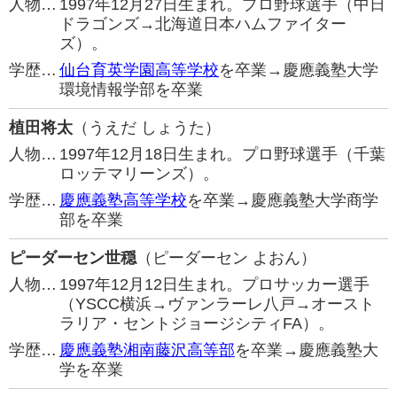
人物…
1997年12月27日生まれ。プロ野球選手（中日
ドラゴンズ→北海道日本ハムファイター
ズ）。
学歴…
仙台育英学園高等学校
を卒業→慶應義塾大学
環境情報学部を卒業
植田将太
（うえだ しょうた）
人物…
1997年12月18日生まれ。プロ野球選手（千葉
ロッテマリーンズ）。
学歴…
慶應義塾高等学校
を卒業→慶應義塾大学商学
部を卒業
ピーダーセン世穏
（ピーダーセン よおん）
人物…
1997年12月12日生まれ。プロサッカー選手
（YSCC横浜→ヴァンラーレ八戸→オースト
ラリア・セントジョージシティFA）。
学歴…
慶應義塾湘南藤沢高等部
を卒業→慶應義塾大
学を卒業