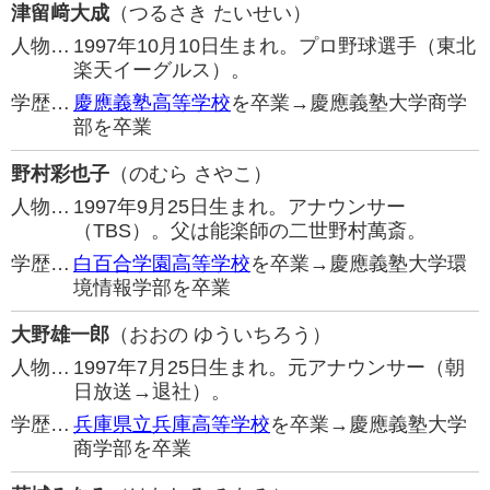
津留﨑大成
（つるさき たいせい）
人物…
1997年10月10日生まれ。プロ野球選手（東北
楽天イーグルス）。
学歴…
慶應義塾高等学校
を卒業→慶應義塾大学商学
部を卒業
野村彩也子
（のむら さやこ）
人物…
1997年9月25日生まれ。アナウンサー
（TBS）。父は能楽師の二世野村萬斎。
学歴…
白百合学園高等学校
を卒業→慶應義塾大学環
境情報学部を卒業
大野雄一郎
（おおの ゆういちろう）
人物…
1997年7月25日生まれ。元アナウンサー（朝
日放送→退社）。
学歴…
兵庫県立兵庫高等学校
を卒業→慶應義塾大学
商学部を卒業