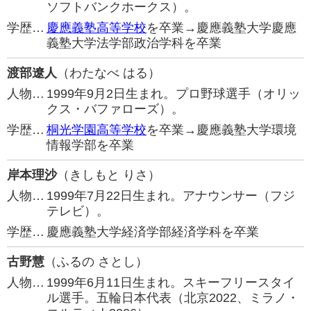
ソフトバンクホークス）。
学歴…
慶應義塾高等学校
を卒業→慶應義塾大学慶應
義塾大学法学部政治学科を卒業
渡部遼人
（わたなべ はる）
人物…
1999年9月2日生まれ。プロ野球選手（オリッ
クス・バファローズ）。
学歴…
桐光学園高等学校
を卒業→慶應義塾大学環境
情報学部を卒業
岸本理沙
（きしもと りさ）
人物…
1999年7月22日生まれ。アナウンサー（フジ
テレビ）。
学歴…
慶應義塾大学経済学部経済学科を卒業
古野慧
（ふるの さとし）
人物…
1999年6月11日生まれ。スキーフリースタイ
ル選手。五輪日本代表（北京2022、ミラノ・