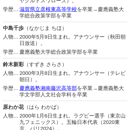
ヤクルトスワローズ）。
学歴…
滋賀県立彦根東高等学校
を卒業→慶應義塾大
学総合政策学部を卒業
中島千歩
（なかじま ちほ）
人物…
2000年5月9日生まれ。アナウンサー（秋田朝
日放送）。
学歴…
慶應義塾大学総合政策学部を卒業
鈴木新彩
（すずき さらさ）
人物…
2000年3月8日生まれ。アナウンサー（テレビ
朝日）。
学歴…
慶應義塾湘南藤沢高等部
を卒業→慶應義塾大
学文学部人文社会学科を卒業
原わか花
（はら わかば）
人物…
2000年1月6日生まれ。ラグビー選手（東京山
九フェニックス）。五輪日本代表（2020東
京、パリ2024）。