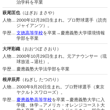
治学科を卒業
萩尾匡也
（はぎお まさや）
人物…
2000年12月28日生まれ。プロ野球選手（読売
ジャイアンツ）。
学歴…
文徳高等学校
を卒業→慶應義塾大学環境情報
学部を卒業
大坪彩織
（おおつぼ さおり）
人物…
2000年10月29日生まれ。元アナウンサー（琉
球放送→退社）。
学歴…
慶應義塾大学法学部を卒業
根岸辰昇
（ねぎし たつのり）
人物…
2000年9月20日生まれ。プロ野球選手（東京
ヤクルトスワローズ）。
学歴…
慶應義塾高等学校
を卒業→慶應義塾大学に入
学後、休学→アメリカ・オレンジコースト大