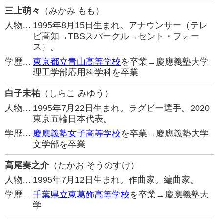
三上萌々
（みかみ もも）
人物…
1995年8月15日生まれ。アナウンサー（テレ
ビ高知→TBSスパークル→セント・フォー
ス）。
学歴…
東京都立青山高等学校
を卒業→慶應義塾大学
理工学部応用科学科を卒業
白子未祐
（しらこ みゆう）
人物…
1995年7月22日生まれ。ラグビー選手。2020
東京五輪日本代表。
学歴…
慶應義塾女子高等学校
を卒業→慶應義塾大学
文学部を卒業
高尾奏之介
（たかお そうのすけ）
人物…
1995年7月12日生まれ。作曲家。編曲家。
学歴…
千葉県立東葛飾高等学校
を卒業→慶應義塾大
学