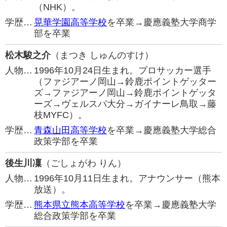
（NHK）。
学歴…
晃華学園高等学校
を卒業→慶應義塾大学商学
部を卒業
松木駿之介
（まつき しゅんのすけ）
人物…
1996年10月24日生まれ。プロサッカー選手
（ファジアーノ岡山→鈴鹿ポイントゲッター
ズ→ファジアーノ岡山→鈴鹿ポイントゲッタ
ーズ→ヴェルスパ大分→ガイナーレ鳥取→藤
枝MYFC）。
学歴…
青森山田高等学校
を卒業→慶應義塾大学総合
政策学部を卒業
後生川凜
（ごしょがわ りん）
人物…
1996年10月11日生まれ。アナウンサー（熊本
放送）。
学歴…
熊本県立熊本高等学校
を卒業→慶應義塾大学
総合政策学部を卒業