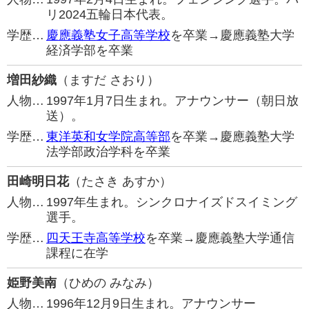
リ2024五輪日本代表。
学歴…
慶應義塾女子高等学校
を卒業→慶應義塾大学
経済学部を卒業
増田紗織
（ますだ さおり）
人物…
1997年1月7日生まれ。アナウンサー（朝日放
送）。
学歴…
東洋英和女学院高等部
を卒業→慶應義塾大学
法学部政治学科を卒業
田崎明日花
（たさき あすか）
人物…
1997年生まれ。シンクロナイズドスイミング
選手。
学歴…
四天王寺高等学校
を卒業→慶應義塾大学通信
課程に在学
姫野美南
（ひめの みなみ）
人物…
1996年12月9日生まれ。アナウンサー