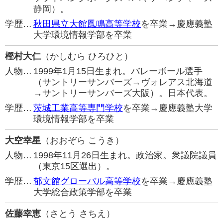
静岡）。
学歴…
秋田県立大館鳳鳴高等学校
を卒業→慶應義塾
大学環境情報学部を卒業
樫村大仁
（かしむら ひろひと）
人物…
1999年1月15日生まれ。バレーボール選手
（サントリーサンバーズ→ヴォレアス北海道
→サントリーサンバーズ大阪）。日本代表。
学歴…
茨城工業高等専門学校
を卒業→慶應義塾大学
環境情報学部を卒業
大空幸星
（おおぞら こうき）
人物…
1998年11月26日生まれ。政治家。衆議院議員
（東京15区選出）。
学歴…
郁文館グローバル高等学校
を卒業→慶應義塾
大学総合政策学部を卒業
佐藤幸恵
（さとう さちえ）