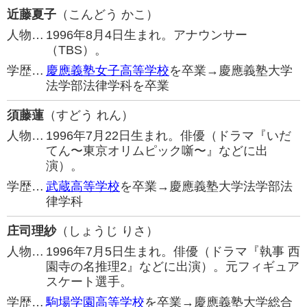
近藤夏子
（こんどう かこ）
人物…
1996年8月4日生まれ。アナウンサー
（TBS）。
学歴…
慶應義塾女子高等学校
を卒業→慶應義塾大学
法学部法律学科を卒業
須藤蓮
（すどう れん）
人物…
1996年7月22日生まれ。俳優（ドラマ『いだ
てん〜東京オリムピック噺〜』などに出
演）。
学歴…
武蔵高等学校
を卒業→慶應義塾大学法学部法
律学科
庄司理紗
（しょうじ りさ）
人物…
1996年7月5日生まれ。俳優（ドラマ『執事 西
園寺の名推理2』などに出演）。元フィギュア
スケート選手。
学歴…
駒場学園高等学校
を卒業→慶應義塾大学総合