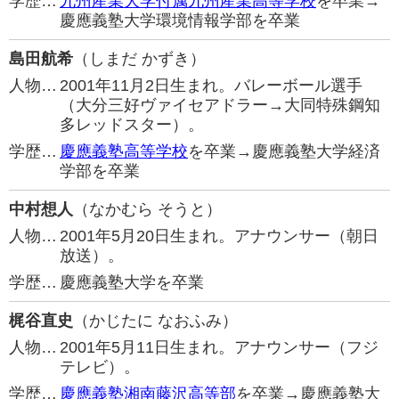
学歴…
九州産業大学付属九州産業高等学校
を卒業→
慶應義塾大学環境情報学部を卒業
島田航希
（しまだ かずき）
人物…
2001年11月2日生まれ。バレーボール選手
（大分三好ヴァイセアドラー→大同特殊鋼知
多レッドスター）。
学歴…
慶應義塾高等学校
を卒業→慶應義塾大学経済
学部を卒業
中村想人
（なかむら そうと）
人物…
2001年5月20日生まれ。アナウンサー（朝日
放送）。
学歴…
慶應義塾大学を卒業
梶谷直史
（かじたに なおふみ）
人物…
2001年5月11日生まれ。アナウンサー（フジ
テレビ）。
学歴…
慶應義塾湘南藤沢高等部
を卒業→慶應義塾大