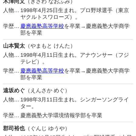
木澤尚文
（きざわ なおふみ）
人物…
1998年4月25日生まれ。プロ野球選手（東京
ヤクルトスワローズ）。
学歴…
慶應義塾高等学校
を卒業→慶應義塾大学商学
部を卒業
山本賢太
（やまもと けんた）
人物…
1998年4月11日生まれ。アナウンサー（フジ
テレビ）。
学歴…
慶應義塾高等学校
を卒業→慶應義塾大学商学
部を卒業
遠坂めぐ
（えんさか めぐ）
人物…
1998年3月11日生まれ。シンガーソングライ
ター。
学歴…
慶應義塾大学環境情報学部を卒業
郡司裕也
（ぐんじ ゆうや）