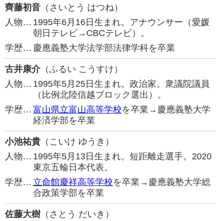
齊藤初音
（さいとう はつね）
人物…
1995年6月16日生まれ。アナウンサー（愛媛
朝日テレビ→CBCテレビ）。
学歴…
慶應義塾大学法学部法律学科を卒業
古井康介
（ふるい こうすけ）
人物…
1995年5月25日生まれ。政治家。衆議院議員
（比例北陸信越ブロック選出）。
学歴…
富山県立富山高等学校
を卒業→慶應義塾大学
経済学部を卒業
小池祐貴
（こいけ ゆうき）
人物…
1995年5月13日生まれ。短距離走選手。2020
東京五輪日本代表。
学歴…
立命館慶祥高等学校
を卒業→慶應義塾大学総
合政策学部を卒業
佐藤大樹
（さとう だいき）