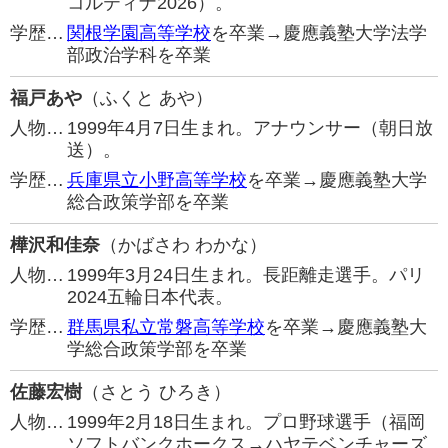
コルティナ2026）。
学歴…
関根学園高等学校
を卒業→慶應義塾大学法学
部政治学科を卒業
福戸あや
（ふくと あや）
人物…
1999年4月7日生まれ。アナウンサー（朝日放
送）。
学歴…
兵庫県立小野高等学校
を卒業→慶應義塾大学
総合政策学部を卒業
樺沢和佳奈
（かばさわ わかな）
人物…
1999年3月24日生まれ。長距離走選手。パリ
2024五輪日本代表。
学歴…
群馬県私立常磐高等学校
を卒業→慶應義塾大
学総合政策学部を卒業
佐藤宏樹
（さとう ひろき）
人物…
1999年2月18日生まれ。プロ野球選手（福岡
ソフトバンクホークス→ハヤテベンチャーズ