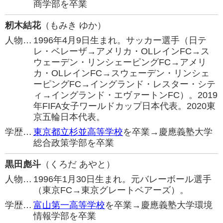
商学部を卒業
籾木結花
（もみき ゆか）
人物…
1996年4月9日生まれ。サッカー選手（日テ
レ・ベレーザ→アメリカ・OLレインFC→ス
ウェーデン・リンシェーピングFC→アメリ
カ・OLレインFC→スウェーデン・リンシェ
ーピングFC→イングランド・レスター・シテ
ィ→イングランド・エヴァートンFC）。2019
年FIFA女子ワールドカップ日本代表。2020東
京五輪日本代表。
学歴…
東京都立杉並高等学校
を卒業→慶應義塾大学
総合政策学部を卒業
黒田彪斗
（くろだ あやと）
人物…
1996年1月30日生まれ。元バレーボール選手
（東京FC→東京グレートベアーズ）。
学歴…
富山第一高等学校
を卒業→慶應義塾大学環境
情報学部を卒業