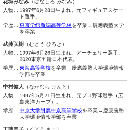
花城みなみ
（はなしろ みなみ）
人物…
1997年6月28日生まれ。元フィギュアスケー
ト選手。
学歴…
東京学館新潟高等学校
を卒業→慶應義塾大学
を卒業
武藤弘樹
（むとう ひろき）
人物…
1997年6月26日生まれ。アーチェリー選手。
2020東京五輪日本代表。
学歴…
東海高等学校
を卒業→慶應義塾大学環境情報
学部を卒業
中村健人
（なかむら けんと）
人物…
1997年5月21日生まれ。元プロ野球選手（広
島東洋カープ）。
学歴…
中京大学附属中京高等学校
を卒業→慶應義塾
大学環境情報学部を卒業
工藤真子
（くどう まこ）