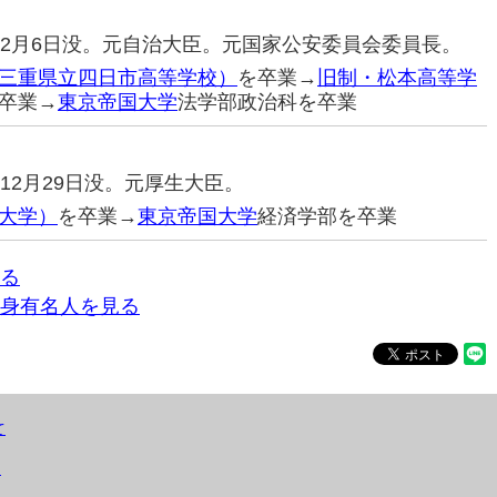
07年2月6日没。元自治大臣。元国家公安委員会委員長。
三重県立四日市高等学校）
を卒業→
旧制・松本高等学
卒業→
東京帝国大学
法学部政治科を卒業
7年12月29日没。元厚生大臣。
大学）
を卒業→
東京帝国大学
経済学部を卒業
る
身有名人を見る
て
）