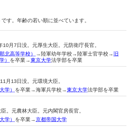
トです。年齢の若い順に並べています。
013年10月7日没。元厚生大臣。元防衛庁長官。
那北高等学校）
→陸軍幼年学校→陸軍士官学校→
旧
学）
を卒業→
東京大学
法学部を卒業
5年11月13日没。元環境大臣。
大学）
を卒業→海軍兵学校→
東京大学
法学部を卒業
政大臣。元農林大臣。元内閣官房長官。
大学）
を卒業→
京都帝国大学