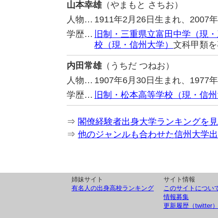
山本幸雄
（やまもと さちお）
人物…
1911年2月26日生まれ、20
学歴…
旧制・三重県立富田中学（現・
校（現・信州大学）
文科甲類を
内田常雄
（うちだ つねお）
人物…
1907年6月30日生まれ、197
学歴…
旧制・松本高等学校（現・信州
⇒
閣僚経験者出身大学ランキングを見
⇒
他のジャンルも合わせた信州大学出
姉妹サイト
サイト情報
有名人の出身高校ランキング
このサイトについ
情報募集
更新履歴（twitter