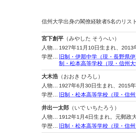
信州大学出身の閣僚経験者5名のリス
宮下創平
（みやした そうへい）
人物…
1927年11月10日生まれ、2
学歴…
旧制・伊那中学（現・長野県伊
制・松本高等学校（現・信州大
大木浩
（おおき ひろし）
人物…
1927年6月30日生まれ、201
学歴…
旧制・松本高等学校（現・信州
井出一太郎
（いで いちたろう）
人物…
1912年1月4日生まれ。元郵
学歴…
旧制・松本高等学校（現・信州