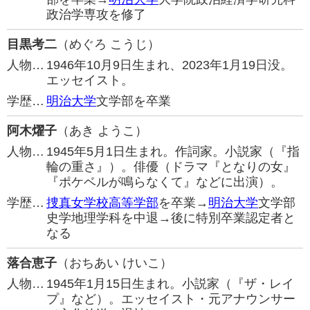
政治学専攻を修了
目黒考二
（めぐろ こうじ）
人物…
1946年10月9日生まれ、2023年1月19日没。
エッセイスト。
学歴…
明治大学
文学部を卒業
阿木燿子
（あき ようこ）
人物…
1945年5月1日生まれ。作詞家。小説家（『指
輪の重さ』）。俳優（ドラマ『となりの女』
『ポケベルが鳴らなくて』などに出演）。
学歴…
捜真女学校高等学部
を卒業→
明治大学
文学部
史学地理学科を中退→後に特別卒業認定者と
なる
落合恵子
（おちあい けいこ）
人物…
1945年1月15日生まれ。小説家（『ザ・レイ
プ』など）。エッセイスト・元アナウンサー