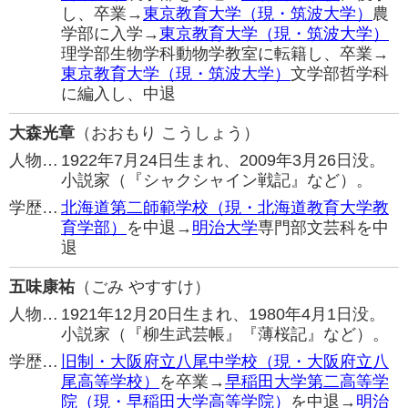
し、卒業→
東京教育大学（現・筑波大学）
農
学部に入学→
東京教育大学（現・筑波大学）
理学部生物学科動物学教室に転籍し、卒業→
東京教育大学（現・筑波大学）
文学部哲学科
に編入し、中退
大森光章
（おおもり こうしょう）
人物…
1922年7月24日生まれ、2009年3月26日没。
小説家（『シャクシャイン戦記』など）。
学歴…
北海道第二師範学校（現・北海道教育大学教
育学部）
を中退→
明治大学
専門部文芸科を中
退
五味康祐
（ごみ やすすけ）
人物…
1921年12月20日生まれ、1980年4月1日没。
小説家（『柳生武芸帳』『薄桜記』など）。
学歴…
旧制・大阪府立八尾中学校（現・大阪府立八
尾高等学校）
を卒業→
早稲田大学第二高等学
院（現・早稲田大学高等学院）
を中退→
明治