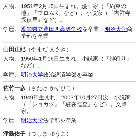
人物…
1951年2月15日生まれ。漫画家（『約束の
地』『フロムK』など）。小説家（『吉祥寺
探偵局』など）。
学歴…
愛知県立豊田西高等学校
を卒業→
明治大学
商
学部を卒業
山田正紀
（やまだ まさき）
人物…
1950年1月16日生まれ。小説家（『神狩り』
など）。
学歴…
明治大学
政治経済学部を卒業
佐竹一彦
（さたけ かずひこ）
人物…
1949年生まれ、2003年10月27日没。小説家
（『ショカツ』『駐在巡査』など）。文筆
家。
学歴…
明治大学
法学部を卒業
津島佑子
（つしま ゆうこ）