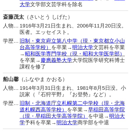
大学
文学部文芸学科を除名
斎藤茂太
（さいとう しげた）
人物…
1916年3月21日生まれ、2006年11月20日没。
医者。エッセイスト。
学歴…
旧制・東京府立第八中学（現・東京都立小山
台高等学校）
を卒業→
明治大学
文芸科を卒業
→
昭和医学専門学校（現・昭和大学医学部）
を卒業→
慶應義塾大学
大学院医学研究科博士
課程を修了
船山馨
（ふなやま かおる）
人物…
1914年3月31日生まれ、1981年8月5日没。小
説家（『石狩平野』『お登勢』など）。
学歴…
旧制・北海道庁立札幌第二中学校（現・北海
道札幌西高等学校）
を卒業→
早稲田高等学院
（現・早稲田大学高等学院）
を中退→
明治大
学
予科を卒業→
明治大学
商学部を中退