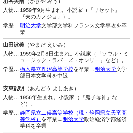
垣谷美雨
（かきや みう）
人物…
1959年9月生まれ。小説家（『リセット』
『夫のカノジョ』）。
学歴…
明治大学
文学部文学科フランス文学専攻を卒
業
山田詠美
（やまだ えいみ）
人物…
1959年2月8日生まれ。小説家（『ソウル・ミ
ュージック・ラバーズ・オンリー』など）。
学歴…
栃木県立鹿沼高等学校
を卒業→
明治大学
文学
部日本文学科を中退
安東能明
（あんどう よしあき）
人物…
1956年生まれ。小説家（『鬼子母神』な
ど）。
学歴…
静岡県立二俣高等学校（現・静岡県立天竜高
等学校）
を卒業→
明治大学
政治経済学部経済
学科を卒業