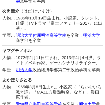
学
文学部を卒業
羽田圭介
（はだ けいすけ）
人物…
1985年10月19日生まれ。小説家、タレント、
俳優（TVドラマ『富士ファミリー2017』に出
演）。
学歴…
明治大学付属明治高等学校
を卒業→
明治大学
商学部を卒業
ヤマグチノボル
人物…
1972年2月11日生まれ、2013年4月4日没。ラ
イトノベル作家。ゲームシナリオライター。
学歴…
明治大学
政治経済学部第二部政治学科を卒業
あかほりさとる
人物…
1965年3月8日生まれ。小説家（『らいむいろ
戦奇譚』『MAZE☆爆熱時空』など）。漫画
原作者。
学歴…
愛知県立半田東高等学校
を卒業→
明治大学
農