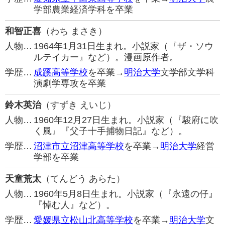
学部農業経済学科を卒業
和智正喜
（わち まさき）
人物…
1964年1月31日生まれ。小説家（『ザ・ソウ
ルテイカー』など）。漫画原作者。
学歴…
成蹊高等学校
を卒業→
明治大学
文学部文学科
演劇学専攻を卒業
鈴木英治
（すずき えいじ）
人物…
1960年12月27日生まれ。小説家（『駿府に吹
く風』『父子十手捕物日記』など）。
学歴…
沼津市立沼津高等学校
を卒業→
明治大学
経営
学部を卒業
天童荒太
（てんどう あらた）
人物…
1960年5月8日生まれ。小説家（『永遠の仔』
『悼む人』など）。
学歴…
愛媛県立松山北高等学校
を卒業→
明治大学
文