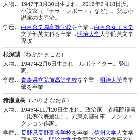
人物…
1947年3月30日生まれ、2016年2月18日没。
小説家（『ナラ・レポート』など）。父は小
説家の太宰治。
学歴…
白百合学園高等学校
を卒業→
白百合女子大学
文学部英文科を卒業→
明治大学
大学院英文学
専攻
根深誠
（ねぶか まこと）
人物…
1947年2月6日生まれ。ルポライター。登山
家。
学歴…
青森県立弘前高等学校
を卒業→
明治大学
農学
部を卒業
猪瀬直樹
（いのせ なおき）
人物…
1946年11月20日生まれ。政治家。参議院議員
（比例代表選出）。元東京都知事。ノンフィ
クション作家。
学歴…
長野県長野高等学校
を卒業→
信州大学
人文学
部を卒業→
明治大学
大学院政治経済学研究科