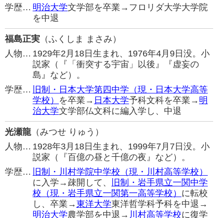
学歴…
明治大学
文学部を卒業→フロリダ大学大学院
を中退
福島正実
（ふくしま まさみ）
人物…
1929年2月18日生まれ、1976年4月9日没。小
説家（『「衝突する宇宙」以後』『虚妄の
島』など）。
学歴…
旧制・日本大学第四中学（現・日本大学高等
学校）
を卒業→
日本大学
予科文科を卒業→
明
治大学
文学部仏文科に編入学し、中退
光瀬龍
（みつせ りゅう）
人物…
1928年3月18日生まれ、1999年7月7日没。小
説家（『百億の昼と千億の夜』など）。
学歴…
旧制・川村学院中学校（現・川村高等学校）
に入学→疎開して、
旧制・岩手県立一関中学
校（現・岩手県立一関第一高等学校）
に転校
し、卒業→
東洋大学
東洋哲学科予科を中退→
明治大学
農学部を中退→
川村高等学校
に復学