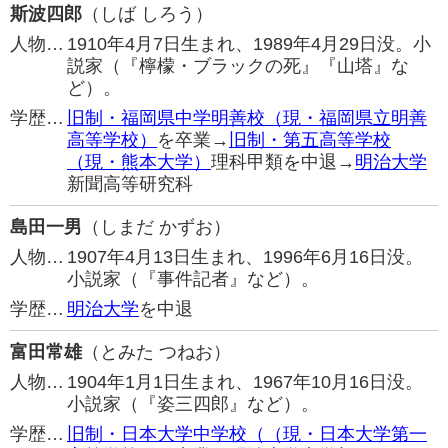
斯波四郎
（しば しろう）
人物…
1910年4月7日生まれ、1989年4月29日没。小
説家（『檸檬・ブラックの死』『山塔』な
ど）。
学歴…
旧制・福岡県中学明善校（現・福岡県立明善
高等学校）
を卒業→
旧制・第五高等学校
（現・熊本大学）
理科甲類を中退→
明治大学
新聞高等研究科
島田一男
（しまだ かずお）
人物…
1907年4月13日生まれ、1996年6月16日没。
小説家（『事件記者』など）。
学歴…
明治大学
を中退
富田常雄
（とみた つねお）
人物…
1904年1月1日生まれ、1967年10月16日没。
小説家（『姿三四郎』など）。
学歴…
旧制・日本大学中学校（（現・日本大学第一