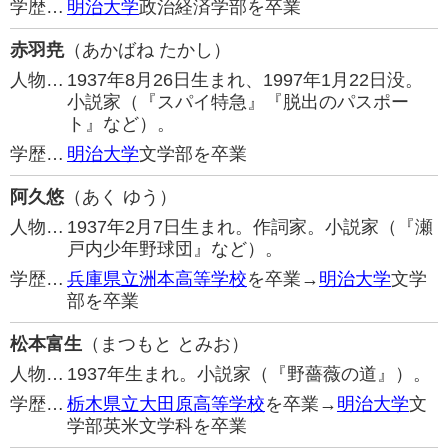
学歴…
明治大学
政治経済学部を卒業
赤羽尭
（あかばね たかし）
人物…
1937年8月26日生まれ、1997年1月22日没。
小説家（『スパイ特急』『脱出のパスポー
ト』など）。
学歴…
明治大学
文学部を卒業
阿久悠
（あく ゆう）
人物…
1937年2月7日生まれ。作詞家。小説家（『瀬
戸内少年野球団』など）。
学歴…
兵庫県立洲本高等学校
を卒業→
明治大学
文学
部を卒業
松本富生
（まつもと とみお）
人物…
1937年生まれ。小説家（『野薔薇の道』）。
学歴…
栃木県立大田原高等学校
を卒業→
明治大学
文
学部英米文学科を卒業