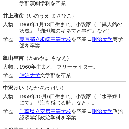
学部演劇学科を卒業
井上雅彦
（いのうえ まさひこ）
人物…
1960年1月13日生まれ。小説家（『異人館の
妖魔』『珈琲城のキネマと事件』など）。
学歴…
東京都立板橋高等学校
を卒業→
明治大学
商学
部を卒業
亀山早苗
（かめやま さなえ）
人物…
1960年生まれ。フリーライター。
学歴…
明治大学
文学部を卒業
中沢けい
（なかざわ けい）
人物…
1959年10月6日生まれ。小説家（『水平線上
にて』『海を感じる時』など）。
学歴…
千葉県立安房高等学校
を卒業→
明治大学
政治
経済学部政治学科を卒業