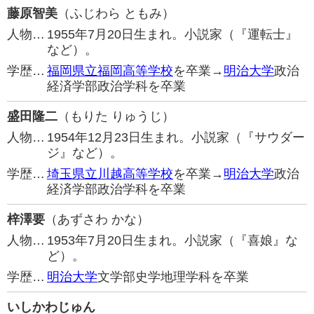
藤原智美
（ふじわら ともみ）
人物…
1955年7月20日生まれ。小説家（『運転士』
など）。
学歴…
福岡県立福岡高等学校
を卒業→
明治大学
政治
経済学部政治学科を卒業
盛田隆二
（もりた りゅうじ）
人物…
1954年12月23日生まれ。小説家（『サウダー
ジ』など）。
学歴…
埼玉県立川越高等学校
を卒業→
明治大学
政治
経済学部政治学科を卒業
梓澤要
（あずさわ かな）
人物…
1953年7月20日生まれ。小説家（『喜娘』な
ど）。
学歴…
明治大学
文学部史学地理学科を卒業
いしかわじゅん