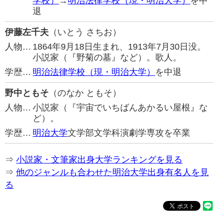
学校）
→
明治法律学校（現・明治大学）
を中
退
伊藤左千夫
（いとう さちお）
人物…
1864年9月18日生まれ、1913年7月30日没。
小説家（『野菊の墓』など）。歌人。
学歴…
明治法律学校（現・明治大学）
を中退
野中ともそ
（のなか ともそ）
人物…
小説家（『宇宙でいちばんあかるい屋根』な
ど）。
学歴…
明治大学
文学部文学科演劇学専攻を卒業
⇒
小説家・文筆家出身大学ランキングを見る
⇒
他のジャンルも合わせた明治大学出身有名人を見
る