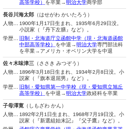
高等学校）
を卒業→
明治大学
商学部
長谷川海太郎
（はせがわ かいたろう）
人物…
1900年1月17日生まれ、1935年6月29日没。
小説家（『丹下左膳』など）。
学歴…
旧制・北海道庁立函館中学（現・北海道函館
中部高等学校）
を中退→
明治大学
専門部法科
を卒業→アメリカ・オベリン大学を中退
佐々木味津三
（ささき みつぞう）
人物…
1896年3月18日生まれ、1934年2月8日没。小
説家（『旗本退屈男』など）。
学歴…
旧制・愛知県第一中学校（現・愛知県立旭丘
高等学校）
を中退→
明治大学
政経科を卒業
子母澤寛
（しもざわ かん）
人物…
1892年2月1日生まれ、1968年7月19日没。小
説家（『新選組始末記』『父子鷹』など）。