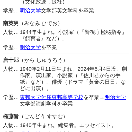
（文化放送→退社）。
学歴…
明治大学
文学部英文学科を卒業
南英男
（みなみ ひでお）
人物…
1944年生まれ。小説家（『警視庁極秘指令』
『飼育者』など）。
学歴…
明治大学
を卒業
唐十郎
（から じゅうろう）
人物…
1940年2月11日生まれ、2024年5月4日没。劇
作家。演出家。小説家（『佐川君からの手
紙』など）。俳優（ドラマ『黄金の日日』な
どに出演）。
学歴…
東邦大学付属東邦高等学校
を卒業→
明治大学
文学部演劇学科を卒業
権藤晋
（ごんどう すすむ）
人物…
1940年生まれ。編集者。エッセイスト。