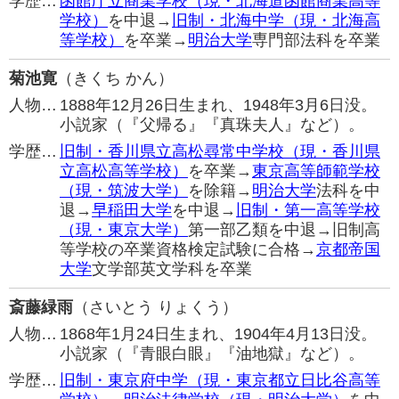
学歴…
函館庁立商業学校（現・北海道函館商業高等
学校）
を中退→
旧制・北海中学（現・北海高
等学校）
を卒業→
明治大学
専門部法科を卒業
菊池寛
（きくち かん）
人物…
1888年12月26日生まれ、1948年3月6日没。
小説家（『父帰る』『真珠夫人』など）。
学歴…
旧制・香川県立高松尋常中学校（現・香川県
立高松高等学校）
を卒業→
東京高等師範学校
（現・筑波大学）
を除籍→
明治大学
法科を中
退→
早稲田大学
を中退→
旧制・第一高等学校
（現・東京大学）
第一部乙類を中退→旧制高
等学校の卒業資格検定試験に合格→
京都帝国
大学
文学部英文学科を卒業
斎藤緑雨
（さいとう りょくう）
人物…
1868年1月24日生まれ、1904年4月13日没。
小説家（『青眼白眼』『油地獄』など）。
学歴…
旧制・東京府中学（現・東京都立日比谷高等