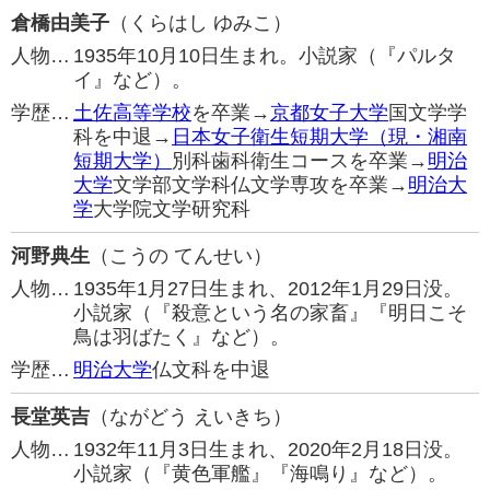
倉橋由美子
（くらはし ゆみこ）
人物…
1935年10月10日生まれ。小説家（『パルタ
イ』など）。
学歴…
土佐高等学校
を卒業→
京都女子大学
国文学学
科を中退→
日本女子衛生短期大学（現・湘南
短期大学）
別科歯科衛生コースを卒業→
明治
大学
文学部文学科仏文学専攻を卒業→
明治大
学
大学院文学研究科
河野典生
（こうの てんせい）
人物…
1935年1月27日生まれ、2012年1月29日没。
小説家（『殺意という名の家畜』『明日こそ
鳥は羽ばたく』など）。
学歴…
明治大学
仏文科を中退
長堂英吉
（ながどう えいきち）
人物…
1932年11月3日生まれ、2020年2月18日没。
小説家（『黄色軍艦』『海鳴り』など）。